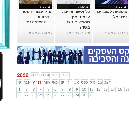
צרכנות
צרכנות
צרכנות
אופציות לעובדים
כל אישה צריכה
סוגי עבודות עפר
בישראל
לדעת: איך
ותשתיות
מרגישים גוש
בניית תשתיות היא...
בשד?
...
14:35 / 09.03.22
15:30 / 09.03.22
11:10 / 13.03.22
2022
2023
2024
2025
2026
מרץ
דצמ
נוב
אוק
ספט
אוג
יול
יונ
מאי
אפר
פבר
ינו
1
2
3
4
5
6
7
8
9
10
11
12
13
14
15
1
21
22
23
24
25
26
27
28
29
30
31