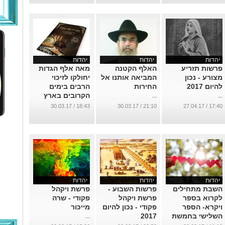
יהדות
יהדות
יהדות
פרשות תזריע
האלף הקטנה
מאה אלף הגדות
מצורע - נכון
המביאה אותנו אל
יחולקו לזיכוי
להיום 2017
החירות
הרבים בימים
הקרובים בארץ
...
...
ובעולם
18:43 / 30.03.17
21:10 / 30.03.17
17:40 / 27.04.17
...
יהדות
יהדות
יהדות
השבת מתחילים
פרשות השבוע -
פרשת ויקהל
לקרוא בספר
פרשת ויקהל
פקודי - שרה
ויקרא- הספר
פקודי - נכון להיום
מייכור
השלישי בחמשת
2017
...