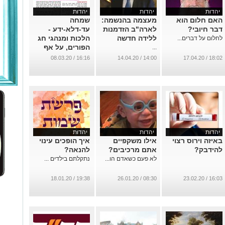
יהדות
יהדות
יהדות
האם חלום הוא
מעצמה בהנשמה:
שמחה
דבר חיובי?
לארה"ב הזדמנות
עד-דלא-ידע -
ללידה חדשה
הלכות ומנהגי חג
לחלום על דברים...
הפורים, על אף
...
ועל אפה של
16:16 / 08.03.20
14:00 / 14.04.20
18:02 / 17.04.20
הקורונה 🤡
...
יהדות
יהדות
יהדות
באיזה וירוס רצוי
אילו משקפיים
איך הופכים עינוי
להידבק?
אתם מרכיבים?
להנאה?
לא פעם כשאדם הו...
נתקלתם בילדים ...
19:38 / 18.01.20
08:30 / 26.01.20
16:03 / 23.02.20