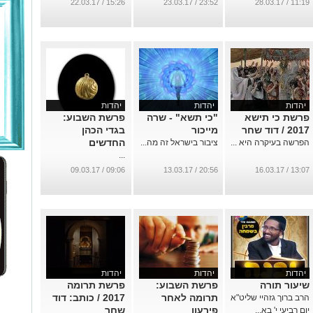
חומשי תורה/ שרה
...
15:26 / 22.03.17
23:52 / 23.03.17
11:19 / 28.03.17
מייכור
...
יהדות
יהדות
יהדות
פרשת כי תישא
"כי תשא" - שרה
פרשת השבוע:
2017 / דוד שחר
מייכור
בגדי הכהן
החדשים
הפרשה בעיקרה היא ...
ציבור בישראל זה מה...
...
09:06 / 09.03.17
20:56 / 13.03.17
13:07 / 16.03.17
יהדות
יהדות
יהדות
שיעור תורה
פרשת השבוע:
פרשת תרומה
תרומה לאחר
2017 / כותב: דוד
הרב ברוך גזהיי שליט"א
פירעון
שחר
יום רביעי י' בא...