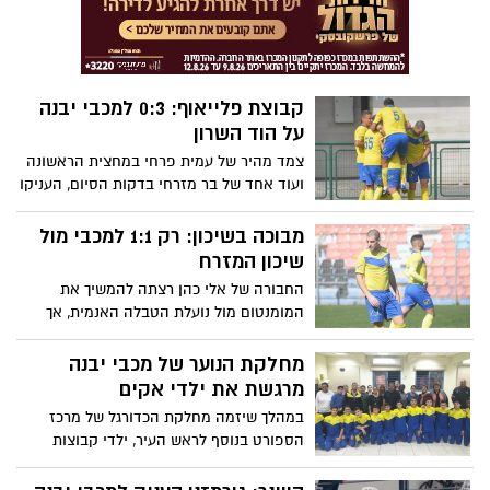
קבוצת פלייאוף: 0:3 למכבי יבנה
על הוד השרון
צמד מהיר של עמית פרחי במחצית הראשונה
ועוד אחד של בר מזרחי בדקות הסיום, העניקו
לאלי כהן ניצחון חשוב וקריטי במאבקים על
מקום בין 5 הראשונות. בשבוע הבא: קרב מול
מבוכה בשיכון: רק 1:1 למכבי מול
קביליו יפו
שיכון המזרח
החבורה של אלי כהן רצתה להמשיך את
המומנטום מול נועלת הטבלה האנמית, אך
נקלעו לפיגור מוקדם, איזנו במהרה ולא
הצליחו למצוא עוד את הרשת. למזלה של
מחלקת הנוער של מכבי יבנה
מכבי, שאר הקבוצות שמאיימות על מקומה
מרגשת את ילדי אקים
בפלייאוף - איבדו נקודות
במהלך שיזמה מחלקת הכדורגל של מרכז
הספורט בנוסף לראש העיר, ילדי קבוצות
הילדים של מכבי יבנה הלכו היום למרכזי
אקים ותנועת כנפיים של קרמבו בעיר וחילקו