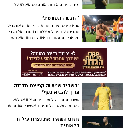
מזה שנים הוא החל אותה כשהוא לא על
הקווים של מכבי יבנה, אלא בעבודה שונה
לחלוטין. בסוף, הוא סיים אותה עם הישארות
"הרגשה מטורפת"
הירואית בליגה הלאומית – דווקא על הקווים
סתיו פיניש מיבנה הביא לבני יהודה את גביע
של נצרת עילית. בראיון סיכום עונה ליבניתון
המדינה עם פנדל מוצלח בדו קרב מול מכבי
הוא מספר על התהליך שעבר, מכבי יבנה,
תל אביב החזקה. בראיון ליבניתון הוא מספר
הבוגרת והצעירה, התפקיד החדש וגם: איך
על התחושות ("לא יודע אם אחווה עוד שמחה
נראית לו מהצד הקבוצה שאליה הוא כל כך
כזו בחיי"), התגובות המרגשות וגם: למי הוא
מחובר?
העניק את החולצה ולמה?
"בשביל שנעשה קפיצת מדרגה,
צריך להביא כסף"
קשרה הנהדר של מכבי יבנה, ציון אזולאי,
ששיחק כמעט בכל תפקיד אפשרי העונה ואף
סבל מפציעות, עליות וירידות, מספר בראיון
ליבניתון על ההשפעה של התכנית המירוץ
זוזוט השאיר את נצרת עילית
למיליון שבה השתתף, ההצלחה היחסית של
בלאומית