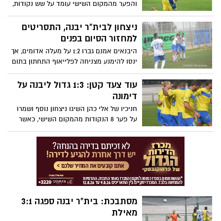
והפער מהמקום השישי עומד על שש נקודות,
שלושה מחזורים לסיום העונה.
ניצחון לבית"ר יבנה, התסריטים
למחזור הסיום בפנים
היבנאים אמנם גברו 1:2 על מעלה אדומים, אך
ינסו להימנע מצניחה לפלייאוף התחתון בתום
מחזור הנעילה של העונה הסדירה. הבעיה: זה
כבר לא תלוי בהם
עוד צעד קטן: 1:3 גדול ליבנה על
דימונה
חניכיו של אלי כהן השיגו ניצחון נוסף ושמרו
על פער 8 הנקודות מהמקום השישי, כאשר
נותרו 12 נקודות בלבד בקופה. הדרך אל
הפלייאוף סלולה
מסתבכת: בית"ר יבנה ספגה 3:1
מאילת