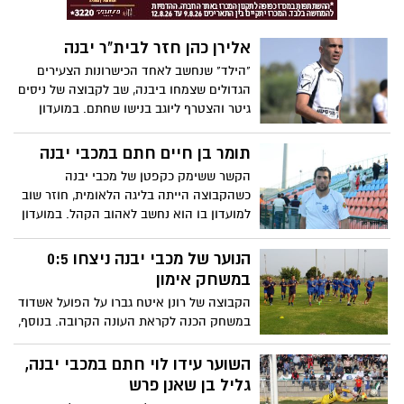
אלירן כהן חזר לבית"ר יבנה
"הילד" שנחשב לאחד הכישרונות הצעירים
הגדולים שצמחו ביבנה, שב לקבוצה של ניסים
גיטר והצטרף ליוגב בנישו שחתם. במועדון
מנסים לשכנע את עמיחי יעקב לחזור, אך
החלוץ בוחר בשלב זה להתעסק בפיתוח
תומר בן חיים חתם במכבי יבנה
קריירה עצמאית. המאמן: "יכול להבין אותו,
הקשר ששימק כקפטן של מכבי יבנה
הדלת פתוחה בפניו"
כשהקבוצה הייתה בליגה הלאומית, חוזר שוב
למועדון בו הוא נחשב לאהוב הקהל. במועדון
אמרו: "זו אחת ההחתמות השמעותיות שלנו
העונה"
הנוער של מכבי יבנה ניצחו 0:5
במשחק אימון
הקבוצה של רונן איטח גברו על הפועל אשדוד
במשחק הכנה לקראת העונה הקרובה. בנוסף,
הנוער ניצחו 1:2 את בית"ר אשדוד. המאמן
ימשיך לבחון שחקנים בעוד שלושה משחקי
השוער עידו לוי חתם במכבי יבנה,
אימון נוספים
גליל בן שאנן פרש