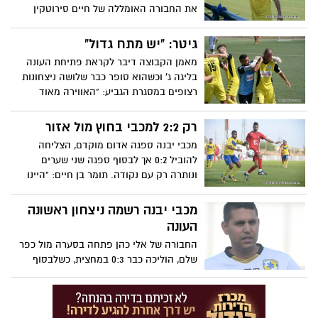
את החבורה האומללה של חיים סירוטקין
שאולי תצליח לגרד פלייאוף השנה, אך
המאבק המסתמן הוא בין יבנה לנס ציונה.
גיטר: "יש מתח גדול"
תומר בן חיים: "רק קבוצה אחת הייתה על
מאמן הקבוצה דיבר לקראת פתיחת העונה
המגרש"
בליגה ג' וכשהוא סופר כבר שלושה ניצחונות
רצופים במסגרת הגביע: "האווירה מאוד
חיובית, נקווה שיבוא לידי ביטוי במגרש"
רק 2:2 למכבי בחוץ מול אזור
מכבי יבנה ספגה אדום מוקדם, הצליחה
להוביל 0:2 אך לבסוף ספגה שני שערים
ונותרה רק עם נקודה. תומר בן חיים: "היינו
צריכים לשמור על היתרון בכל הכוח"
מכבי יבנה רשמה ניצחון ראשונה
העונה
החבורה של אלי כהן פתחה בסערה מול כפר
שלם, הוליכה כבר 0:3 במחצית, כשלבסוף
הצליחה לנצח 1:4. נבו מזרחי, תומר בן חיים
בפנדל, רז אמיר וגיא אבן בשער נדיר כבשו
לזכות מכבי