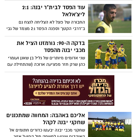
המקצועי של מחלקת הנוער של מכבי יבנה
עוד הפסד לבית"ר יבנה: 2:1
ליצ'אלאל
החבורה של פוגל לא הצליחה לנצח גם
ב"דרבי הקטן" וספגה הפסד 2:1 מצמד של גבי
אלבז שכבש את שני השערים של האורחת
עוד לפני המחצית. עמיחי יעקב בשערו השני
בדקה ה-90: גורמזנו הציל את
ברציפות, רק צימק לקראת הסיום
מכבי יבנה מהפסד
שני אדומים מיותרים של גליל בן שאנן ועומרי
כהן שרק חזר מפציעה ארוכה (שהתחילה עם
אדום) חירבו את המשחק של יבנה. אזור
עלתה ליתרון בדקה ה-73, אך שער מ-40 מטר
של מלך השערים ששב מפציעה הציל נקודה
לאלי כהן, שגם הורחק
אליכם באהבה: המחווה שמתכננים
שחקני יבנה לקהל
שחקני מכבי יבנה יבעטו כדורים חתומים אל
האוהדים שיגיעו למשחק מול הפועל אזור.