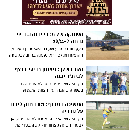
משחקה של מכבי יבנה נגד יפו
נדחה ל-20/11
בעקבות השזרוע שעובר האצטדיון העירוני,
ההתאחדות לכדורגל נענתה בחיוב לבקשתה
של הקבוצה המקומית ודחתה את המשחק
שלה מול יפו בעוד למעלה משבועיים
ואת בשלך: ניצחון רביעי ברצף
לבית"ר יבנה
הקבוצה של ניסים גיטר לא אכזבה גם
במשחק שהוגדר ע"י הצוות המקצועי
כ"מוקש", גברה 1:2 על טירת הכרמל ונותרה
בפסגה כשהיא צמודה לגדרה עם 12 נקודות
ממשיכה במרדף: 0:1 דחוק ליבנה
מ-12 אפשריות
על נורדיה
הקבוצה של אלי כהן אמנם לא הבריקה, אך
לבסוף השיגה ניצחון חוץ קשה בטדי מול
הקבוצה מירושלים. שער עצמי של אוראל