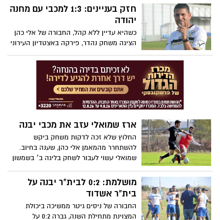
איטח עשה את ההבדל. ביבנה אמרו:
חזק בעניינים: 1:3 למכבי עם מחנה
"מאושרים מהתוצאה, פחות מהיכולת"
יהודה
כשהיא עדיין ללא קהל, החבורה של אלי כהן
הציגה משחק נהדר, פירקה באצטדיון העירוני
את יריבתה וממשיכה להיות צמודה למוליכה
נס ציונה, שגם היא ניצחה היום
ארז שמואלי עזב את מכבי יבנה
החלוץ שלא זכה לדקות משחק ביקש
להשתחרר מהמאמן אלי כהן, שענה בחיוב.
שמואלי עשוי לעבור לשחק בליגה ב׳ בשמשון
טייבה, קבוצה שתהיה קרובה לביתו ותקל
עליו בנסיעות
מושלמת: 0:2 לבית"ר יבנה על
בית"ר אשדוד
החבורה של ניסים גיטר ממשיכה ביכולת
המצוינת מתחילת השנה, גברה 0:2 על