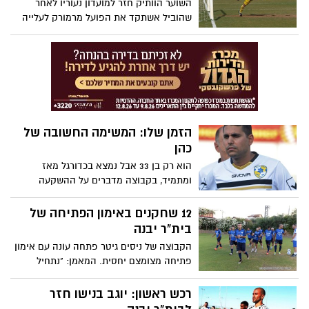
השוער הוותיק חזר למועדון נעוריו לאחר
שהוביל אשתקד את הפועל מרמורק לעלייה
לליגה הלאומית. בן שאנן ימשיך בתפקידו
כמאמן השוערים של הפועל אשקלון. אלי כהן:
"שמחים שעידו הצטרף"
הזמן שלו: המשימה החשובה של
כהן
הוא רק בן 33 אבל נמצא בכדורגל מאז
ומתמיד, בקבוצה מדברים על ההשקעה
והרצון תמיד ללמוד ולהשתפר, את התפקיד
הוא קיבל "בטעות" אך הוכיח שהוא ראוי לו.
12 שחקנים באימון הפתיחה של
כעת, כשיבנה כבר התחילה את ההכנות
בית"ר יבנה
ובהנהלה סימנו לו מטרה שאינה משתמעת
הקבוצה של ניסים גיטר פתחה עונה עם אימון
לשתי פנים – גם כהן יודע שהעונה הזו יכולה
פתיחה מצומצם יחסית. המאמן: "נתחיל
להיגמר בסקנדל או פסטיבל
בלבנות את הקבוצה מחדש". בהנהלה
הבהירו: "קודם המאמן יראה את השחקנים -
רכש ראשון: יוגב בנישו חזר
ורק אז נשב איתם על כסף"