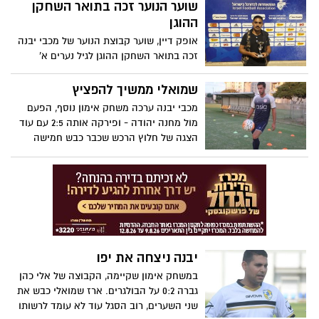
חופשי למגרש
שוער הנוער זכה בתואר השחקן
ההוגן
אופק דיין, שוער קבוצת הנוער של מכבי יבנה
זכה בתואר השחקן ההוגן לגיל נערים א'
מטעם ההתאחדות לכדורגל
שמואלי ממשיך להפציץ
מכבי יבנה ערכה משחק אימון נוסף, הפעם
מול מחנה יהודה - ופירקה אותה 2:5 עם עוד
הצגה של חלוץ הרכש שכבר כבש חמישה
שערים השבוע
יבנה ניצחה את יפו
במשחק אימון שקיימה, הקבוצה של אלי כהן
גברה 0:2 על הבולגרים. ארז שמואלי כבש את
שני השערים, רוב הסגל עוד לא עומד לרשותו