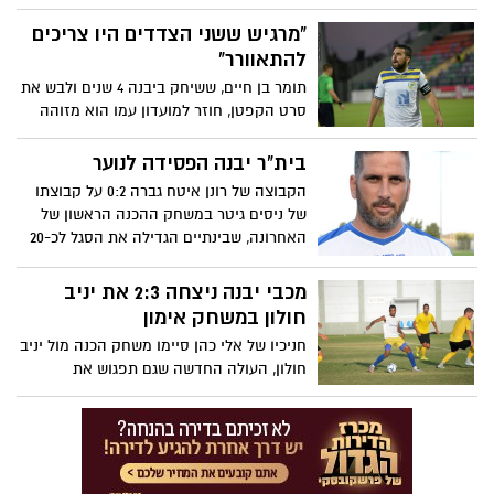
של המאמן היבנאי
"מרגיש ששני הצדדים היו צריכים
להתאוורר"
תומר בן חיים, ששיחק ביבנה 4 שנים ולבש את
סרט הקפטן, חוזר למועדון עמו הוא מזוהה
יותר מכל. "הילד" לא מפחד להצהיר: "הביאו
אותי בשביל להנהיג ובשביל לעלות ליגה", "לא
בית"ר יבנה הפסידה לנוער
אובססיבי לגבי סרט הקפטן, אך טבעי שאקבל
הקבוצה של רונן איטח גברה 0:2 על קבוצתו
אותו" ומודה: "הקהל הוא ההבדל בין עלייה
של ניסים גיטר במשחק ההכנה הראשון של
לכישלון". ראיון ללא מעצורים
האחרונה, שבינתיים הגדילה את הסגל לכ-20
שחקנים והתחילה להראות ניצוצות של
כדורגל. קבוצת הנוער תצא למחנה אימון
מכבי יבנה ניצחה 2:3 את יניב
בבולגריה ב-24.8
חולון במשחק אימון
חניכיו של אלי כהן סיימו משחק הכנה מול יניב
חולון, העולה החדשה שגם תפגוש את
היבנאים במשחק הפתיחה של ליגה א' דרום.
בקבוצה אמרו: "זו רק ההתחלה, עוד צריכים
להתחבר"