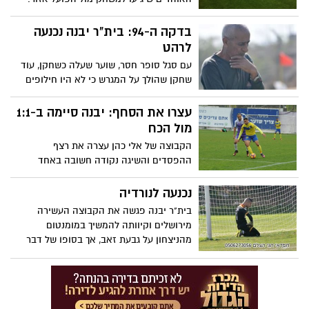
במועדון אמרו: "זה עוד דרך להביע את
הערכתנו העצומה לקהל שמלווה אותנו לכל
בדקה ה-94: בית"ר יבנה נכנעה
מקום"
לרהט
עם סגל סופר חסר, שוער שעלה כשחקן, עוד
שחקן שהולך על המגרש כי לא היו חילופים
ואין ספור צרות, החבורה של פוגל ספגה שער
דרמטי לאחר שאיזנה את התוצאה ב-9
עצרו את הסחף: יבנה סיימה ב-1:1
שחקנים מרגליו של עמיחי יעקב. במועדון
מול הכח
אמרו: "הפסד מרגיז, היינו שווים יותר"
הקבוצה של אלי כהן עצרה את רצף
ההפסדים והשיגה נקודה חשובה באחד
המגרשים הקשים בליגה. בר מזרחי כבש
ראשון בדקה ה-11, ויקטור מרעי איזן לפני תום
נכנעה לנורדיה
המחצית. הפער מהמקום השישי: 5 נקודות
בית"ר יבנה פגשה את הקבוצה העשירה
מירושלים וקיוותה להמשיך במומנטום
מהניצחון על גבעת זאב, אך בסופו של דבר
ירדה מנוצחת כשפסגה 3:0 מוחץ. זה לא היה
הסוף שבוע של הכדורגל