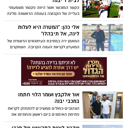
לבית"ר יבנה
הקשר המוכשר אשר היווה פקטור משמעותי
בעלייה של הקבוצה בעונתה הראשונה מליגה
ג' אל ליגה ב', הגיע שוב כדי לעמוד באותה
המשימה בדיוק: "נעשה הכל כדי שהעונה
אלי כהן: "המטרה היא לעלות
תהיה טובה ומוצלחת"
ליגה, אל תיבהלו"
המאמן ירה במסיבת העיתונאים הרשמית של
המועדון לקראת העונה הקרובה. השחקנים
החדשים של יבנה הגיעו לאימון, כמו גם
השוער גליל בן שאנן שחזר אמש ממחנה אימון
עם הפועל אשקלון
אור אלקבץ ועומר הלוי חתמו
במכבי יבנה
הצהובים-כחולים ממשיכים להתחזק לקראת
פתיחת האימונים ביום ראשון והחתימו את
הבלם שעלה ליגה עם עכו והמגן שהגיע
מחדרה. גם עמית לוגסי ילבש בעונה הבאה