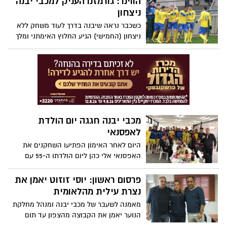
הווינר: גורמזנו העניק למכבי יבנה
משלוחי מנות לקראת פורים. כל הכבוד!
ניצחון
כשכבר נראה שיבנה בדרך לעוד משחק ללא
ניצחון (החמישי) הגיע החלוץ האימתני ומלך
השערים, נגח את שער הניצחון בדקה ה-87
במצב של 1:1 והעניק לאלי כהן וחניכיו שלוש
נקודות יקרות במאבק על הפלייאוף
מכבי יבנה חגגה יום הולדת
לאפסנאי
היום לאחר האימון הפתיעו השחקנים את
האפסנאי אלי כהן ליום הולדתו ה-55 עם
ארוחה, כיבוד קל ועוגה. המאמן אמר: ״מאחל
לו עוד שנים רבות של עשייה. מקווה לתת לו
פרסום ראשון: יוסי זוזוט יאמן את
מתנה בדמות ניצחון״
נצרת עילית מהלאומית
מאמנה לשעבר של מכבי יבנה ומנהל מחלקת
הנוער יאמן את הקבוצה מהצפון עד תום
העונה. בינתיים ימשיך בתפקידו כמנהל