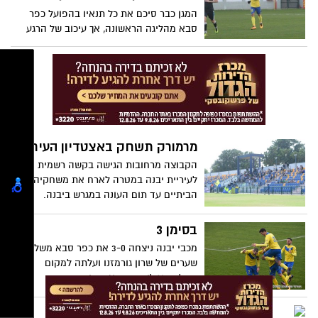
המגן כבר סיכם את כל תנאיו בהפועל כפר
סבא מהליגה הראשונה, אך עיכוב של הרגע
האחרון מנע את העברתו. משפתי: "זו
היסטוריה. כל כולי נתון להצלחת מכבי יבנה"
מרמורק תשחק באצטדיון העירוני?
הקבוצה מרחובות הגישה בקשה רשמית
לעיריית יבנה במטרה לארח את משחקיה
הביתיים עד תום העונה במגרש ביבנה.
העירייה צפויה לדרוש כ-10,000 ש"ח למשחק
בכפוף להחלטת ההתאחדות. במרמורק אמרו:
בסימן 3
"רוצים מגרש טוב - במצב טוב"
מכבי יבנה ניצחה 3-0 את כפר סבא משלושה
שערים של שרון גורמזנו ועלתה למקום
השלישי צילום- חסדאי כהן
פרץ את הגבולות