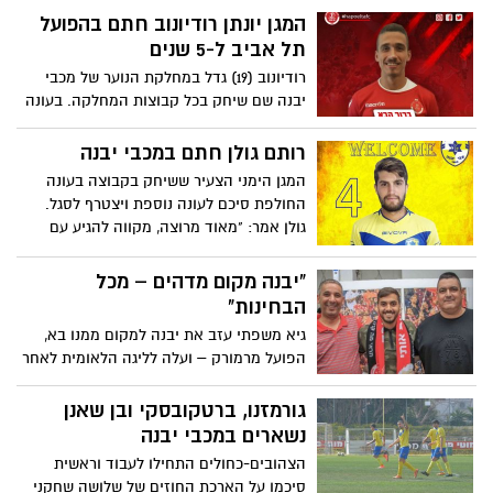
המגן יונתן רודיונוב חתם בהפועל
תל אביב ל-5 שנים
רודיונוב (19) גדל במחלקת הנוער של מכבי
יבנה שם שיחק בכל קבוצות המחלקה. בעונה
שעברה עלה לקבוצה הבוגרת שם תפס מקום
של קבע בהרכב שיחק ב-19 משחקים
רותם גולן חתם במכבי יבנה
המגן הימני הצעיר ששיחק בקבוצה בעונה
החולפת סיכם לעונה נוספת ויצטרף לסגל.
גולן אמר: "מאוד מרוצה, מקווה להגיע עם
הקבוצה להישגים"
"יבנה מקום מדהים – מכל
הבחינות"
גיא משפתי עזב את יבנה למקום ממנו בא,
הפועל מרמורק – ועלה לליגה הלאומית לאחר
שפספס את העלייה לליגת העל בינואר
החולף. "ניסן יחזקאל מאוד רצה אותי
גורמזנו, ברטקובסקי ובן שאנן
במרמורק, אם זה היה בליגה א', הייתי נשאר
נשארים במכבי יבנה
במכבי יבנה"
הצהובים-כחולים התחילו לעבוד וראשית
סיכמו על הארכת החוזים של שלושה שחקני