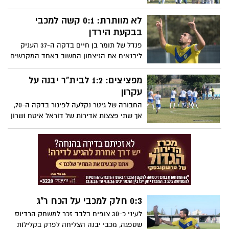
המוליכה ערב המחזור ונותרה מושלמת.
שערים מאוחרים של אמיר בנישו ואברהם גטה
לא מוותרת: 0:1 קשה למכבי
קבעו את תוצאת המשחק
בבקעת הירדן
פנדל של תומר בן חיים בדקה ה-37 העניק
ליבנאים את הניצחון החשוב באחד המקרשים
הקשים והלא ראויים שיש בליגה א' דרום. "זה
משחק שהיינו צריכים לסמן בו וי", אמרו
מפציצים: 1:2 לבית"ר יבנה על
במועדון
עקרון
החבורה של גיטר נקלעה לפיגור בדקה ה-70,
אך שתי פצצות אדירות של דוראל איטח ושרון
זוזוט העניקו לבית"ר את ניצחונה השני ברצף
ופתיחת עונה מושלמת
0:3 חלק למכבי על הכח ר"ג
לעיני כ-30 צופים בלבד זכר למשחק הרדיוס
שספגה, מכבי יבנה הצליחה לפרק בקלילות