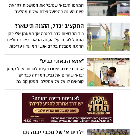
שי מאור בכפר קאסם, העונה שחלפה וגם על
המאמן היבנאי שקיבל את המושכות לקראת
עתידו
סיום העונה בהפועל נצרת עילית מהליגה
הלאומית, הצליח במשימה לאחר שהשאיר את
הקבוצה בליגה בתום שני משחקי פלייאוף מול
התקציב יגדל, ההגנה תישאר?
מ.ס כפר קאסם – שצלחה את משחקי
רוב הקבוצות כבר בפגרה אך המאמן אלי כהן
הפלייאוף בליגה א'. למרות ההישג, זוזוט לא
מתחיל לעבוד על העונה הבאה, כאשר חוליית
ימשיך
ההגנה מקבלת בקרב אנשי המועדון עדיפות
עליונה, כשהרצון הוא גם לראות את מלך
השערים שרון גורמזנו נשאר בקבוצה. התקציב
"אמא הבאתי גביע"
צפוי לעלות והמטרה תהיה להעפיל לליגה
אז מכבי יבנה יצטרכו קצת לחכות, אבל קפטן
הלאומית
יבנאי שהרים את גביע המדינה כבר יש.
קוראים לו אליאל אמסלם, קפטן קבוצת
הנוער של הפועל רעננה שזכתה השבוע
בגביע. אמסלם: "גם מכבי יבנה יכולה לזכות
בגביע המדינה"
ילדים א' של מכבי יבנה זכו