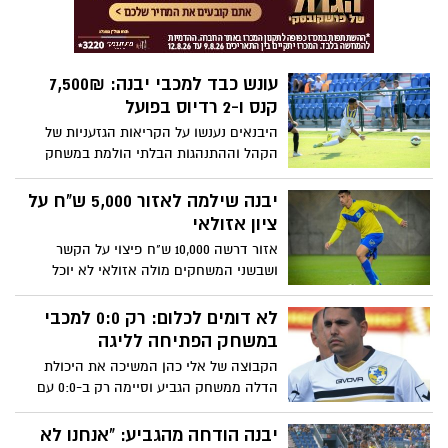
עונש כבד למכבי יבנה: 7,500₪
קנס ו-2 רדיוס בפועל
היבנאים נענשו על הקריאות הגזעניות של
הקהל וההתנהגות הבלתי הולמת במשחק
הגביע מול בקעת הירדן. ביבנה תקפו:
״אוהדים שייגרמו לנזקים יתבעו אישית על ידי
יבנה שילמה לאזור 5,000 ש"ח על
המועדון״. צילום : חסדאי חגי כהן
ציון אזולאי
אזור דרשה 10,000 ש"ח פיצוי על הקשר
ושבשני המשחקים מולה אזולאי לא יוכל
לשחק. בסוף הצדדים החליטו על פשרה.
כעת, יבנה צריכה לסגור את התנאים מול
לא דומים לכלום: רק 0:0 למכבי
השחקן
במשחק הפתיחה לליגה
הקבוצה של אלי כהן המשיכה את היכולת
הדלה ממשחק הגביע וסיימה רק ב-0:0 עם
העולה החדשה מליגה ב׳. שחקן בקבוצה:
״חייבים להתעורר״
יבנה הודחה מהגביע: "אנחנו לא