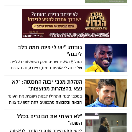
מפתח שנחשבים לעמודי התווך במועדון.
"המשא ומתן לא היה פשוט, אבל בסוף כולם
יצאו מרוצים", אמרו במועדון
גובזה: "יש לי פינה חמה בלב
ליבנה"
החלוץ הצעיר שהיה חלק משמעותי בעלייה
של יבנה ללאומית בזמנו, סיים עונה נהדרת
בקריית מלאכי וישחק בעונה הבאה תחת אורי
קרגולה (עמו חלק את חוליית ההתקפה
הנהלת מכבי יבנה התכנסה: "לא
היבנאית בזמנו) ועם המדים הלבנים של יפו.
נצא בהצהרות מפוצצות"
גובזה: "יהיה לי מוזר לשחק מול מכבי יבנה"
במכבי יבנה התחילו לבנות רשמית את העונה
הבאה ובקבוצה מתכוונים לתת דגש על צוות
מקצועי רחב ושחקנים שבאמת ירצו ללבוש
את המדים של מכבי יבנה: "לא ניענה
"לא ראיתי את הבוגרים בכלל
לדרישות גבוהות מדי"
השנה"
ליוסי זוזוט הייתה עונה די מוזרה. לראשונה