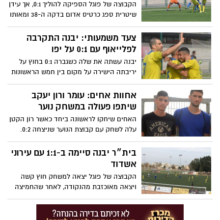
הקבוצה של פוגל הספיקה להוליך 0:1, אך עידן
שיטרית ספג כרטיס אדום בדקה ה-38 ומאותו
רגע רק קבוצה אחת הייתה על המגרש. יבנה
עם משחק עודף על יריבותיה לתחתית
צעד משמעותי: יבנה התקרבה
לפלייאוף עם 0:1 על יפו
יבנה עשתה את שלה כשגברה 0:1 בחוץ על
יריבתה הישירה על מקום בין חמש הראשונות
בתום העונה. גורמזנו כבש את השער היחיד
לזכות היבנאים בדקה ה-65 ושלח את אלי כהן
אחוות אחים: עומר ורון יעקב
וחניכיו כמעט בוודאות לפלייאוף
שיתפו פעולה במשחק נוער
האחים שיחקו לראשונה ביחד כאשר רון הקטן
עלה לשחק עם קבוצת הנוער שניצחה 0:2.
"הוא התרגש, אבל כולם בסוף פרגנו לו", סיפר
האח הגדול שהוסיף: "בורכתי בהזדמנות
בית״ר יבנה סיימה ב-1:1 עם עירוני
לשחק עם אחי, ההורים מאוד התרגשו. אחרי
אשדוד
המשחק הוא התרגש ושאל: "איך הייתי?".
הקבוצה של פוגל יצאה למשחק חוץ קשה
שמחתי בשבילו"
ויצאה מאוכזבת מהנקודה, לאחר שהחמיצה
המון במחצית הראשונה. אביב ברכה ספג
אדום בדקה ה-50, עידן כהן כבש את השער
לזכות יבנה בדקה ה-15