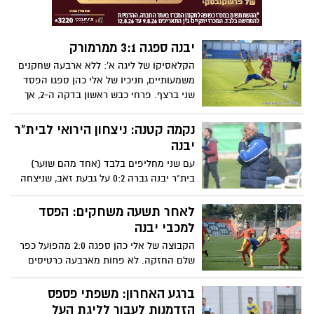
יבנה ספגה 3:1 ממרמורק
הקלאסיקו של ליגה א': ללא ארבעה שחקנים
משמעותיים, חניכיו של אלי כהן ספגו הפסד
שני ברצף. פרחי כבש ראשון בדקה ה-2, אך
מרמורק הייתה איכותית יותר והצליחה לנצח
בתוצאה המשכנעת. יבנה עדיין חמישית
נקמה קטנה: ניצחון הירואי לבית"ר
יבנה
עם שני מחליפים בלבד (אחד מהם שוער)
בית"ר יבנה גברה 0:2 על גבעת זאב, שניצחה
אותה בסיבוב הקודם 0:4. כבשו ליבנה: עמיחי
יעקב בבעיטה חופשית נהדרת ועידן כהן
לאחר תשעה משחקים: הפסד
למכבי יבנה
הקבוצה של אלי כהן ספגה 2:0 מהפועל כפר
שלם החזקה. לא פחות מארבעה כרטיסים
אדומים נשלפו במשחק קשוח ואגרסיבי.
בשבוע הבא: מפגש רותח מול הפועל מרמורק
ברגע האחרון: משפתי פספס
הזדמנות לעבור לליגת העל