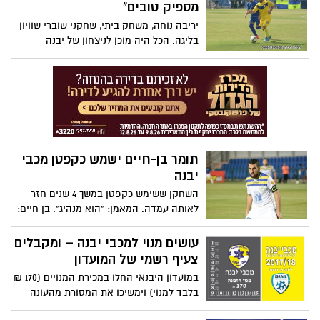
מספיק טובים"
יריבה נוחה, משחק ביתי, שחקני שוברי שוויון
בליגה. הכל היה מוכן לניצחון של יבנה
בפתיחת העונה, אך בקעת הירדן באה לעבוד
והביסה את חניכיו של אלי כהן 3:1. בקבוצה
הודו: "חייבים להתחזק"
תומר בן-חיים ישמש כקפטן מכבי
יבנה
השחקן ששימש כקפטן במשך 4 שנים חזר
לאותה עמדה. המאמן: "הוא מנהיג". בן חיים:
"מודה על האמון בי"
עושים מנוי למכבי יבנה – ומקבלים
צעיף רשמי של המועדון
במועדון היבנאי החלו במכירת המנויים (170 ₪
בלבד למנוי) וימשיכו את המסורת מהעונה
שעברה כאשר ילדים עד גיל 12 ונשים ייכנסו