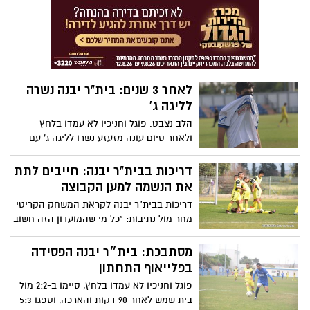
ותארח את יבנה בשכונת התקווה בשבוע הבא
לאחר 3 שנים: בית"ר יבנה נשרה
לליגה ג'
הלב נצבט. פוגל וחניכיו לא עמדו בלחץ
ולאחר סיום עונה מזעזע נשרו לליגה ג' עם
הפסד בגמר הפלייאוף התחתון לעירוני
נתיבות, שניצחו 0:3 בהארכה. ביבנה אמרו:
דריכות בבית"ר יבנה: חייבים לתת
"הכתובת הייתה על הקיר, הכל הלך לנו הפוך
את הנשמה למען הקבוצה
השנה"
דריכות בבית"ר יבנה לקראת המשחק הקריטי
מחר מול נתיבות: "כל מי שהמועדון הזה חשוב
לו, חייב להיות באצטדיון מחר". סגל חסר
לפוגל שיעלה עם שני מחליפים בלבד על
מסתבכת: בית״ר יבנה הפסידה
הספסל
בפלייאוף התחתון
פוגל וחניכיו לא עמדו בלחץ, סיימו ב-2:2 מול
בית שמש לאחר 90 דקות והארכה, וספגו 5:3