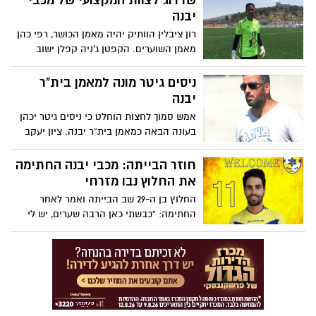
שדרוג לצוות המקצועי של מכבי
את המדים הצהובים כחולים
יבנה
רון ציבלין הוותיק יהיה מאמן הכושר, רפי כהן
מאמן השוערים. הקפטן ג'ניה קפלן ישוב
לתפקיד מקצועי במועדון. האימונים ייפתחו
ביום ראשון הקרוב, ה-23.7
ניסים גיטר מונה למאמן בית"ר
יבנה
אמש סמוך לחצות הוחלט כי ניסים גיטר יכהן
בעונה הבאה כמאמן בית"ר יבנה. ציון יעקב
ישמש כמנהל מקצועי. גיטר: "מגיע עם המון
אנרגיות ומוטיבציה"
חוזר הבייתה: מכבי יבנה החתימה
את החלוץ נבו מזרחי
החלוץ בן ה-29 שב הבייתה ואמר לאחר
החתימה: "כבשתי כאן הרבה שערים, יש לי
חיבור מצוין". אלי כהן בירך על ההחתמה
המשמעותית: "החלוץ הנכון במקום הנכון"