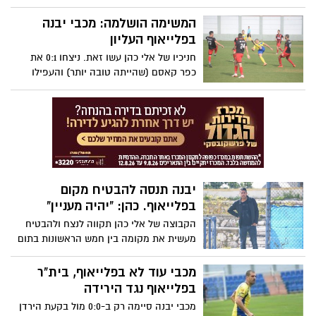
בפנדלים. בשבוע הבא: משחק על החיים מול
נתיבות. בקבוצה אמרו: ״הכתובת הייתה על
המשימה הושלמה: מכבי יבנה
הקיר״. צילום: חסדאי כהן
בפלייאוף העליון
חניכיו של אלי כהן עשו זאת. ניצחו 0:1 את
כפר קאסם (שהייתה טובה יותר) והעפילו
לפלייאוף העליון באופן רשמי. המטרה:
המקום השלישי. ביבנה אמרו: ״מדובר בעונה
מדהימה״. צילום: חסדאי כהן
יבנה תנסה להבטיח מקום
בפלייאוף. כהן: "יהיה מעניין"
הקבוצה של אלי כהן תקווה לנצח ולהבטיח
מעשית את מקומה בין חמש הראשונות בתום
העונה הסדירה. המאמן במסר לקהל: "מקווה
שהוא יגיע בהמוניו וייתן לנו דחיפה"
מכבי עוד לא בפלייאוף, בית"ר
בפלייאוף נגד הירידה
מכבי יבנה סיימה רק ב-0:0 מול בקעת הירדן