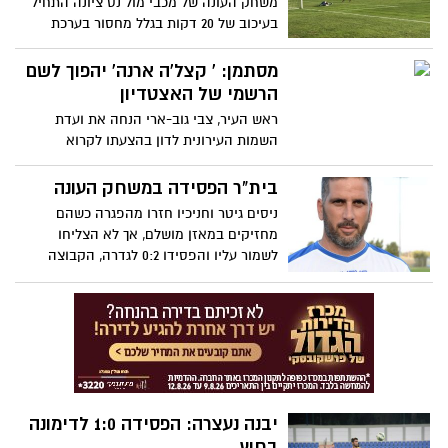
משחק העונה של מכבי מול נס ציונה התחיל
בעיכוב של 20 דקות בגלל מחסור בערכת
החייאה במגרש, כאשר לבסוף מי שככל
הנראה תהיה זקוקה לה היא הקבוצה של אלי
מסתמן: ' קצל'ה ארנה' יהפוך לשם
כהן, שהפסידה וכעת רחוקה כ-8 נקודות
הרשמי של האצטדיון
מהמקום הראשון
ראש העיר, צבי גוב-ארי הנחה את ועדת
השמות העירונית לדון בהצעתו לקרוא
לאיצטדיון הכדורגל בנאות שזר ע"ש יוסי
קצ'לה שטרן
בית"ר הפסידה במשחק העונה
ניסים גיטר וחניכיו חזרו מהפגרה כשהם
מחזיקים במאזן מושלם, אך לא הצליחו
לשמור עליו והפסידו 0:2 לגדרה, הקבוצה
היחידה שנותרה מושלמת בליגה כרגע
יבנה נעצרה: הפסידה 1:0 לדימונה
בחוץ