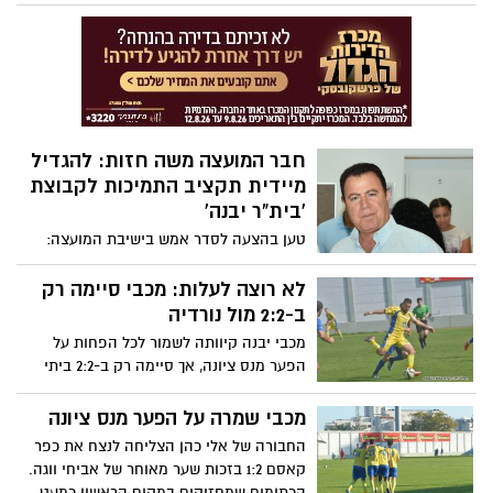
להגיע לאצטדיון העירוני ביבנה, לפגוש את
הסגל החדש ולהתרשם מהשחקנים שהצטרפו
לקראת העונה הקרובה
חבר המועצה משה חזות: להגדיל
מיידית תקציב התמיכות לקבוצת
'בית"ר יבנה'
טען בהצעה לסדר אמש בישיבת המועצה:
"הקבוצה עלתה ליגה, ו-90% משחקניה הם
תושבי יבנה – כך שהיא עומדת בתבחינים
לא רוצה לעלות: מכבי סיימה רק
שנקבעו להגדלה משמעותית של התקציב,
ב-2:2 מול נורדיה
שלא בוצעה" | סך התמיכות ב'בית"ר' – כ-200
מכבי יבנה קיוותה לשמור לכל הפחות על
אלף שקלים – לעומת כ-2.1 מיליון שקל
הפער מנס ציונה, אך סיימה רק ב-2:2 ביתי
ב'מכבי יבנה'
מול נורדיה ירושלים, אפשרה למוליכה להגדיל
שוב את הפער וכמעט לסתום את הגולל על
מכבי שמרה על הפער מנס ציונה
סיכויי העלייה
החבורה של אלי כהן הצליחה לנצח את כפר
קאסם 1:2 בזכות שער מאוחר של אביחי ווגה.
הכתומים שמחזיקים במקום הראשון כמעט