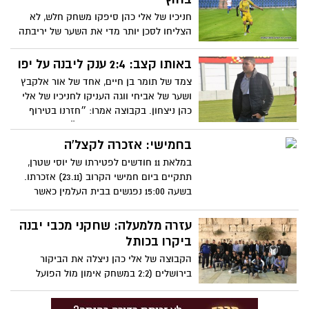
חניכיו של אלי כהן סיפקו משחק חלש, לא
הצליחו לסכן יותר מדי את השער של יריבתה
ולבסוף גם נכנעה לשער של ליאל זגורי בדקה
ה-85ץ גם נס ציונה נעצרה
באותו קצב: 2:4 ענק ליבנה על יפו
צמד של תומר בן חיים, אחד של אור אלקבץ
ושער של אביחי ווגה העניקו לחניכיו של אלי
כהן ניצחון. בקבוצה אמרו: ״חזרנו בטירוף
מהפגרה, ידענו שחייבים לנצח״
בחמישי: אזכרה לקצל'ה
במלאת 11 חודשים לפטירתו של יוסי שטרן,
תתקיים ביום חמישי הקרוב (23.11) אזכרתו.
בשעה 15:00 נפגשים בבית העלמין כאשר
בשעה 16:00 תתקיים סעודת מצווה בבית
הכנסת עזרא הסופר, רחוב גיבורי החיל 1 בעיר
עזרה מלמעלה: שחקני מכבי יבנה
ביקרו בכותל
הקבוצה של אלי כהן ניצלה את הביקור
בירושלים (2:2 במשחק אימון מול הפועל
ירושלים) בשביל לערוך סיור במנהרות הכותל
וערכו גם תפילה משותפת ברחבה