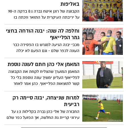
באליפות
הקבוצה של רונן איטח גברה 0:1 בדקה ה-90
על יריבתה העיקרית על התואר וזכתה בו
כשנותרו כ-3 מחזורים לסיום. את השער
היחיד במשחק כבש אביב עשור. השוער רון
וחלפה לה שנה: יבנה הודחה בחצי
אוחנה הצטיין
גמר הפלייאוף
מכבי יבנה הגיעה למגרש בו הפסידה כבר
העונה לכפר שלם - וגם הפעם לא יכלה
לחבורה הכתומה. פרחי דווקא העלה את
חניכיו של אלי כהן ליתרון, אך היריבה הגיבה
המאמן אלי כהן חתם לעונה נוספת
עם שלושה שערים בדרך ל-3:1 מוחץ. יבנה
המאמן המוערך שהצליח לקחת את הקבוצה
תנסה לשוב ללאומית בעונה הבאה
לפלייאוף העליון ימשיך עונה נוספת בלי כל
קשר לתוצאות הפלייאוף. כהן אמר לאחר
החתימה: "מודה על האמון שניתן בי"
למרות שניצחה, יבנה סיימה רק
רביעית
החבורה של אלי כהן גברה בקלילות 1:3 על
עירוני קריית גת החלשה, אך הפועל כפר שלם
עמדה במשימה שלה, ניצחה 3:4 את מרמורק