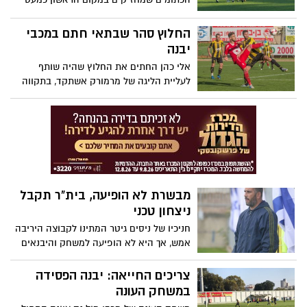
איבדו נקודות, אך ניצחו בדקה ה-90. ביבנה
אופטימיים: "כולם יאבדו נקודות בהמשך"
החלוץ סהר שבתאי חתם במכבי
יבנה
אלי כהן החתים את החלוץ שהיה שותף
לעליית הליגה של מרמורק אשתקד, בתקווה
לרענן את החלק הקדמי שלא מצליח לספק
את הסחורה. ביבנה אמרו: "סהר יוסיף לנו
עוצמה"
מבשרת לא הופיעה, בית"ר תקבל
ניצחון טכני
חניכיו של ניסים גיטר המתינו לקבוצה היריבה
אמש, אך היא לא הופיעה למשחק והיבנאים
יקבלו ניצחון טכני של 0:3. במועדון אמרו:
"היינו מעדיפים לשחק, לא כיף לעמוד
צריכים החייאה: יבנה הפסידה
בסיטואציה הזו"
במשחק העונה