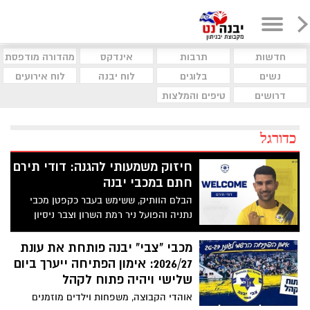
חדשות
תרבות
אינדקס
מהדורה מודפסת
נשים
בלוגים
לוח יבנה
לוח אירועים
דרושים
טיפים והמלצות
כדורגל
חיזוק משמעותי להגנה: דודי תירם
חתם במכבי יבנה
הבלם הוותיק, ששימש בעבר כקפטן מכבי
נתניה והפועל ניר רמת השרון וצבר ניסיון
בליגת העל, בליגה הלאומית וברומניה, מצטרף
לסגל של מכבי יבנה לקראת עונת 2026/27
מכבי "צבי" יבנה פותחת את עונת
2026/27: אימון הפתיחה ייערך ביום
שלישי ויהיה פתוח לקהל
אוהדי הקבוצה, משפחות וילדים מוזמנים