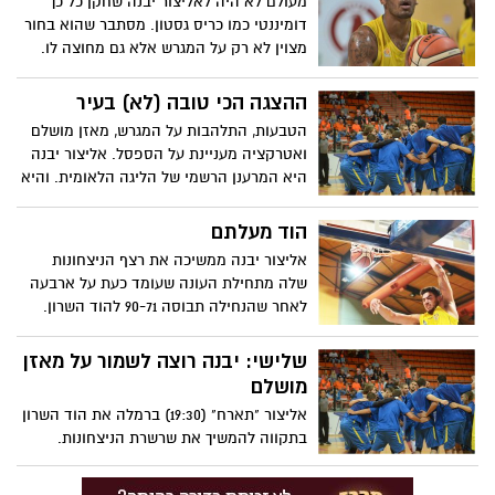
מעולם לא היה לאליצור יבנה שחקן כל כך
דומיננטי כמו כריס גסטון. מסתבר שהוא בחור
מצוין לא רק על המגרש אלא גם מחוצה לו.
המטרה היחידה, החיבור לקבוצה, ההתערבות
עם עזריאל והקרבה לתל אביב. בסוף זה עוד
ההצגה הכי טובה (לא) בעיר
ייגמר באליפות
הטבעות, התלהבות על המגרש, מאזן מושלם
ואטרקציה מעניינת על הספסל. אליצור יבנה
היא המרענן הרשמי של הליגה הלאומית. והיא
עושה זאת בלי המגרש הביתי שלה. דעה
אישית/ ארז זנו
הוד מעלתם
אליצור יבנה ממשיכה את רצף הניצחונות
שלה מתחילת העונה שעומד כעת על ארבעה
לאחר שהנחילה תבוסה 90-71 להוד השרון.
ביום שלישי תצא הקבוצה לרעננה למשחק
חוץ קשה
שלישי: יבנה רוצה לשמור על מאזן
מושלם
אליצור "תארח" (19:30) ברמלה את הוד השרון
בתקווה להמשיך את שרשרת הניצחונות.