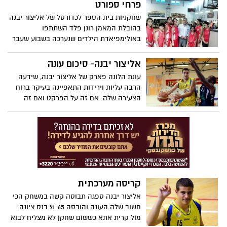
באליפות. שניהם "שחטו" את הליגה ולא
פרחי ספורט
הפסידו אפילו פעם אחת! ראיון עם שני
שחקניות בית הספר לכדורסל של אליצור יבנה
אלופים
בהובלת המאמן רונן פלד השתתפו
באולימפיאדת הילדים שנערכה בשבוע שעבר
במכון וינגייט בנתניה. ראש העיר, צבי גוב-ארי
ומנהל מחלקת הספורט שאול דוד הפתיעו את
אליצור יבנה- סיכום עונה
השחקניות כאשר הגיעו לאולם המשחקים,
עונת הלונה פארק של אליצור יבנה, שידעה
בירכו את הבנות ואיחלו להן הצלחה
הרבה עליות וירידות התאפיינה בעיקר ברוח
באולימפיאדה. אולימפיאדת הילדים הינה
הצעירה שלה. אם זה על הפרקט ואם זה
אירוע ספורטיבי-חינוכי-חברתי המתקיים
ביציעים. ככה צריכה להיראות קבוצה בליגה
בהובלת מינהל הספורט, במשרד התרבות
השנייה בישראל בכדורסל. עם היכל חדש
והספורט בשיתוף מספר גדול של רשויות.
והמשכיות השמיים הם הגבול. בינתיים נראה
איזו עונה עברה על המועדון. כתב- ארז זנו
צילום- חסדאי כהן
קריסה מערכתית
אליצור יבנה ספגה תבוסה קשה במשחק הכי
חשוב שלה העונה והובסה 91-65 בנס ציונה
מול קרית אתא כששום שחקן לא מצליח לבוא