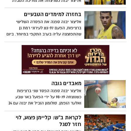
אליצור יבנה כשניצחה את מוליכת הטבלה
הפועל עפולה בתוצאה 101-94. ביום שלישי
תצא יבנה לכפר בלום למשחק מול גליל עליון
בחזרה למימדים הטבעיים
אליצור יבנה ספגה את הפסדה השלישי
ברציפות, הפעם 113-97 לעירוני רמת גן
שהתפוצצה עליה בערב התקפי במיוחד. ביום
שלישי "תארח" הקבוצה את הפעול עפולה/
גלבוע החזקה. בהצלחה
מאבדים גובה
אליצור יבנה ספגה הפסד שני ברציפות
כשנוצחה 98-79 על ידי הפועל באר שבע
ואלעד הופמן. סולומון הוביל את יבנה עם 24
נקודות. בשלישי- משחק חוץ מול עירוני רמת
גן המשתפרת
לקראת ב"ש: קליימן פצוע, לוי
חזר לסגל