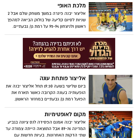
(19:30) מפגש מול אליצור אשקלון ברמלה
מלכת האופי
אליצור יבנה פיגרה במשך משחק שלם אבל 2
שניות לסיום קליעה של בולוק הביאה למהפך
ראשון ולניצחון 95-94 על רמת גן/ גבעתיים.
ביום שלישי תצא יבנה למשחק חוץ במגדל
העמק. בהצלחה
אליצור פותחת עונה
ביום שלישי בשעה 19:30 תחל אליצור יבנה את
הופעותיה בעונה הקרובה כאשר תארח את
הפועל רמת גן/ גבעתיים במחזור הראשון.
המשחק ייערך ברמלה. בהצלחה כתב- ארז זנו
צילום- חסדאי כהן
מקום לאופטימיות
אליצור יבנה אמנם הפסידה לנס ציונה בגביע
המדינה 89-76 אבל התוצאה הייתה צמודה עד
שתי הדקות האחרונות. בעיות חדשות עם