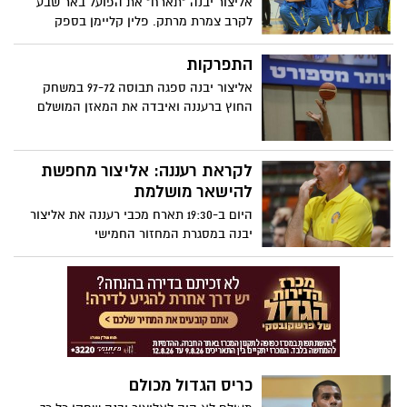
אליצור יבנה "תארח" את הפועל באר שבע
לקרב צמרת מרתק. פלין קליימן בספק
למשחק. הסנטר יחזור לסגל הקבוצה
התפרקות
אליצור יבנה ספגה תבוסה 97-72 במשחק
החוץ ברעננה ואיבדה את המאזן המושלם
לקראת רעננה: אליצור מחפשת
להישאר מושלמת
היום ב-19:30 תארח מכבי רעננה את אליצור
יבנה במסגרת המחזור החמישי
כריס הגדול מכולם