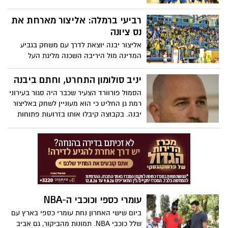
אישור ההיכל החדש תוקעות את הכניסה
החגיגית. ביום שלישי בשעה 19:30- פותחים
רביעי ברמלה: אליצור מארחת את
עונה מול הפועל רמת גן. ברמלה
נס ציונה
אליצור יבנה יוצאת לדרך עם משחק בגביע
המדינה מול היריבה השכנה מליגת העל
בשעה 20:00 כתב- ארז זנו צילום- חסדאי כהן
יניב סולומון התחרט, וחתם ביבנה
הסמול פורוורד הצעיר שכבר היה סגור בעירוני
רמת גן החליט כי הוא מעוניין לשחק באליצור
יבנה. בקבוצה קיבלו אותו בזרועות פתוחות
כתב- ארז זנו צילום- חסדאי כהן
עומרי כספי וכוכבי ה-NBA
ביום שישי האחרון נחת עומרי כספי בארץ עם
שלל כוכבי NBA. תמונות מהביקור, גם אביב