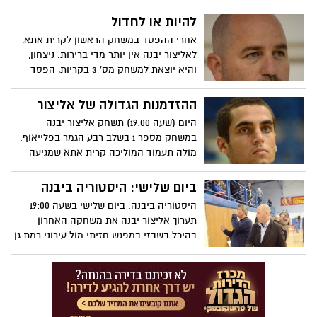
לידי ביטוי. יתום ימשיך גם בעונה הבאה. כתב
-ארז זנו צילום- חסדאי כהן
להיות או לחדול
אחרי ההפסד במשחק הראשון לקרית אתא,
לאליצור יבנה אין יותר מדי ברירות. ניצחון,
והיא יוצאת למשחק מס' 3 בקריות, הפסד
והעונה הסתיימה עבורה. המשחק ייערך ביום
שישי בשעה 15:00 בהיכל בנס ציונה. תגיעו
ההזדמנות הגדולה של אליצור
לעודד, אולי בפעם האחרונה לשנה הזאת.
היום (שעה 19:00) תשחק אליצור יבנה
בהצלחה כתב- ארז זנו צילום- חסדאי כהן
במשחק מספר 1 בשלב רבע הגמר בפלייאוף.
מולה תעמוד המוליכה קרית אתא שמגיעה
למשחק ללא שניים משחקניה הטובים
ביום שלישי: היסטוריה ביבנה
היסטוריה ביבנה. ביום שלישי בשעה 19:00
תערוך אליצור יבנה את משחקה האחרון
בהיכל בשבזי במפגש חזיתי מול עירוני רמת גן
על הזכות להעפיל לפלייאוף העליון. ההיכל
צפוי להיות מלא עד אפס מקום. בהצלחה