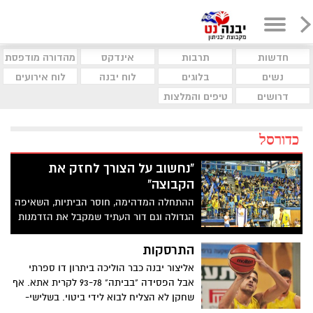
חדשות
תרבות
אינדקס
מהדורה מודפסת
נשים
בלוגים
לוח יבנה
לוח אירועים
דרושים
טיפים והמלצות
כדורסל
"נחשוב על הצורך לחזק את
הקבוצה"
ההתחלה המדהימה, חוסר הביתיות, השאיפה
הגדולה וגם דור העתיד שמקבל את הזדמנות
חייו. מאמנה של אליצור יבנה אוהד יתום
מדבר על הכל
התרסקות
אליצור יבנה כבר הוליכה ביתרון דו ספרתי
אבל הפסידה "בביתה" 93-78 לקרית אתא. אף
שחקן לא הצליח לבוא לידי ביטוי. בשלישי-
רמת השרון בחוץ