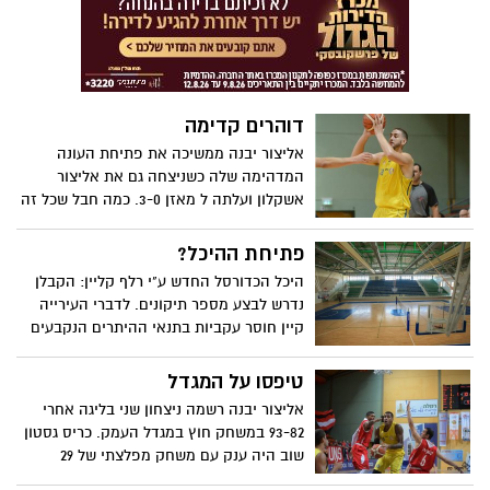
דוהרים קדימה
אליצור יבנה ממשיכה את פתיחת העונה
המדהימה שלה כשניצחה גם את אליצור
אשקלון ועלתה ל מאזן 3-0. כמה חבל שכל זה
קורה לעיני יציעים ריקים ברמלה. ביום
שלישי- משחק בית (ברמלה) מול הוד השרון
פתיחת ההיכל?
היכל הכדורסל החדש ע"י רלף קליין: הקבלן
נדרש לבצע מספר תיקונים. לדברי העירייה
קיין חוסר עקביות בתנאי ההיתרים הנקבעים
ע"י התמ"ת
טיפסו על המגדל
אליצור יבנה רשמה ניצחון שני בליגה אחרי
93-82 במשחק חוץ במגדל העמק. כריס גסטון
שוב היה ענק עם משחק מפלצתי של 29
נקודות וכמעט טריפל דאבל. ביום שלישי