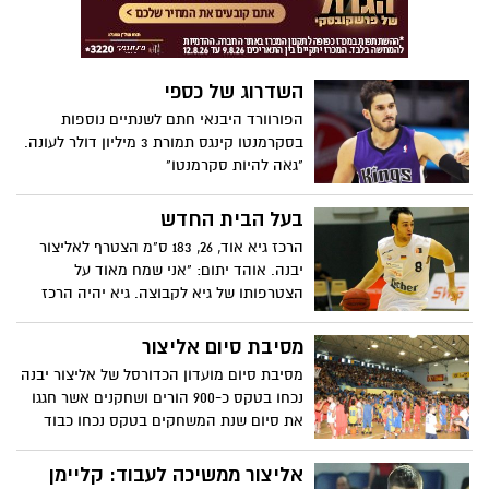
השדרוג של כספי
הפורוורד היבנאי חתם לשנתיים נוספות
בסקרמנטו קינגס תמורת 3 מיליון דולר לעונה.
"גאה להיות סקרמנטו"
בעל הבית החדש
הרכז גיא אוד, 26, 183 ס"מ הצטרף לאליצור
יבנה. אוהד יתום: "אני שמח מאוד על
הצטרפותו של גיא לקבוצה. גיא יהיה הרכז
הראשון של הקבוצה על כל המשתמע מכך
מסיבת סיום אליצור
מסיבת סיום מועדון הכדורסל של אליצור יבנה
נכחו בטקס כ-900 הורים ושחקנים אשר חגגו
את סיום שנת המשחקים בטקס נכחו כבוד
ראש העיר ומנהל מחלקת הספורט.
אליצור ממשיכה לעבוד: קליימן