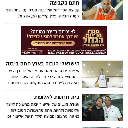
חתם בקבוצה
קבוצת הכדורסל של יבנה סגרה עם שחקן שני
לעונה הבאה. פלין קליימן (27, 2.06 מ')
ששיחק בעבר בארץ. שרון, מאיור ואייזנהרדט
מחפשים קבוצה חדשה
הישראלי הגבוה בארץ חתם ביבנה
אליצור יבנה החתימה את אוראל לוי בן ה 19
שמתנשא לגובה 2.17 מ'. לגבוה הצעיר ישנה
בעיה ברגליים בה הוא מתקשה ללכת ולנוחת
על הרגל כמו אחד האדם. עצם היותו משחק
מוגדר כנס רפואי
בית חרושת לאלופות
אגודת הנשים של אליצור יבנה ממשיכה לייצר
אליפויות ולהיות אחת מהאגודות המובילות
באזור: ניר גוב וקבוצת הילדות של אליצור זכו
באליפות, גל רווח וקבוצת הנערות ב' זכו