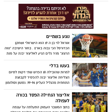
נוגע בשמיים
אוראל לוי בן ה 19 הוא הישראלי ושחקן
הכדורסל הכי גבוה בארץ . בחור הישיבה "נווה
הרצוג" מניר גלים הגיע לאליצור יבנה על מנת
לעשות את עונת הפריצה שלו. המבטים,
ההקנטות, המיטה בצבא, השילוב של הדת,
בעטו בדלי
החינוך של ההורים והעבודה הקשה. אוראל
למרות שהובילה 10 הפרש שתי דקות לסיום
בעיקר, בא לדבר כדורסל
הצליחה אליצור יבנה להפסיד לקבוצת
התחתית מהגליל העליון 99-96. גסטון וסולומון
בלטו אך לא הצליחו לעצור את המפולת
בסיום. בשלישי- קרית אתא ברמלה
אליצור הנחילה הפסד בכורה
לעפולה
בתוך המשבר העמוק התעלתה על עצמה