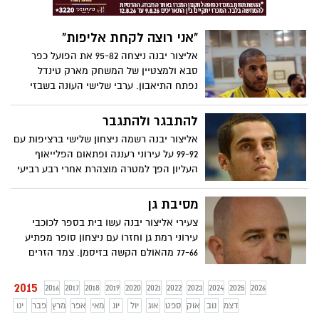
"אני רוצה לקחת אליפות"
אליצור יבנה ניצחה 95-82 את הפועל כפר
סבא ולמצטיין של המשחק מארק טינדל
נפתח התיאבון. ערבי שלישי העונה בשבזי
הפכו למעניינים יותר ויותר. ביום שלישי תצא
הקבוצה למשחק חוץ קשה בעפולה. בהצלחה
להתבגר ולהתגבר
כתב- ארז זנו צילום- חסדאי כהן
אליצור יבנה רשמה ניצחון שלישי ברציפות עם
99-92 על עירוני רעננה ופתאום הפלייאוף
העליון הפך למטרה מוצהרת אחרי רבע רביעי
של אופי ובגרות. מאיור ושרון בלטו. טינדל
היה קרוב לטריפל דאבל. בשלישי הקרוב תצא
מסיבת גן
יבנה למשחק סופר קשה מול קרית גת.
צעירי אליצור יבנה עשו בית בספר לכוכבי
בהצלחה כתב- ארז זנו צילום- חסדאי כהן
עירוני רמת גן וחזרו עם ניצחון סופר מפתיע
77-66 מהאולם הקשה בזיסמן. צמד הזרים
ושרון היו מצוינים. עכשיו חוזרים הביתה ביום
שלישי (19:00) לקרב מול הראשונה בטבלה
2015
2016
2017
2018
2019
2020
2021
2022
2023
2024
2025
2026
ממגדל העמק. בהצלחה כתב- ארז זנו צילום-
דצמ
נוב
אוק
ספט
אוג
יול
יונ
מאי
אפר
מרץ
פבר
ינו
חסדאי כהן