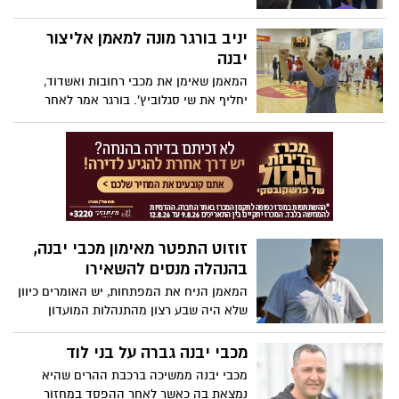
מ - 3.
בבוסניה. גוב-ארי אמר לאלוף אירופה:
"זיהיתי בך את השאיפה והמאמץ למצוינות
יניב בורגר מונה למאמן אליצור
כדרך חיים. אני מאחל לך בשם כל תושבי העיר
יבנה
כי לעולם תרחף מעל פסגות האתגר אל ההישג
המאמן שאימן את מכבי רחובות ואשדוד,
שמעבר לאחרי"
יחליף את שי סגלוביץ'. בורגר אמר לאחר
החתימה: "מתרגש להגיע לאליצור"
זוזוט התפטר מאימון מכבי יבנה,
בהנהלה מנסים להשאירו
המאמן הניח את המפתחות, יש האומרים כיוון
שלא היה שבע רצון מהתנהלות המועדון
לאחרונה - גם בגלל המצב בגזרת הסגל.
במועדון אמרו: "ננסה להשאיר אותו"
מכבי יבנה גברה על בני לוד
מכבי יבנה ממשיכה ברכבת ההרים שהיא
נמצאת בה כאשר לאחר ההפסד במחזור