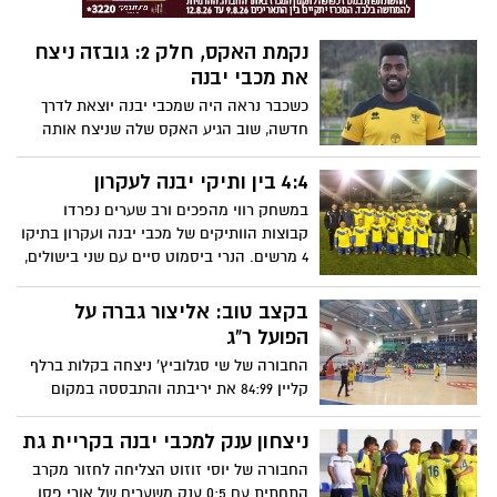
נקמת האקס, חלק 2: גובזה ניצח
את מכבי יבנה
כשכבר נראה היה שמכבי יבנה יוצאת לדרך
חדשה, שוב הגיע האקס שלה שניצח אותה
במדי נורדיה (כמו נבו מזרחי בסיבוב הקודם,
שהוביל מהפך) והשאיר אותה עמוק עמוק
4:4 בין ותיקי יבנה לעקרון
בתחתית
במשחק רווי מהפכים ורב שערים נפרדו
קבוצות הוותיקים של מכבי יבנה ועקרון בתיקו
4 מרשים. הנרי ביסמוט סיים עם שני בישולים,
האחים בנישו, רונן איטח עם שער ענק ובנודיס
כבשו ליבנה. גורדני הורחק. ניסים גיטר זכה
בקצב טוב: אליצור גברה על
למחמאות על ניהול המשחק
הפועל ר"ג
החבורה של שי סגלוביץ' ניצחה בקלות ברלף
קליין 84:99 את יריבתה והתבססה במקום
הרביעי בטבלה בעיקר בזכות משחק ענק של
מקשפרד
ניצחון ענק למכבי יבנה בקריית גת
החבורה של יוסי זוזוט הצליחה לחזור מקרב
התחתית עם 0:5 ענק משערים של אורי פסו