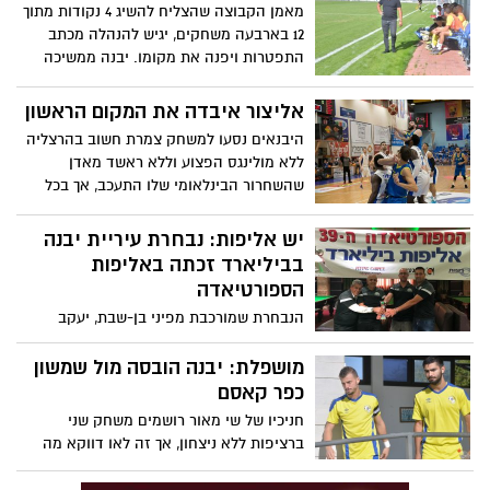
מאמן הקבוצה שהצליח להשיג 4 נקודות מתוך
12 בארבעה משחקים, יגיש להנהלה מכתב
התפטרות ויפנה את מקומו. יבנה ממשיכה
ברכבת ההרים של המאמנים והעתיד נראה
שחור מתמיד
אליצור איבדה את המקום הראשון
היבנאים נסעו למשחק צמרת חשוב בהרצליה
ללא מולינגס הפצוע וללא ראשד מאדן
שהשחרור הבינלאומי שלו התעכב, אך בכל
זאת נתנו פייט אדיר בסופו נכנעו 77:72.
בעקבות ההפסד, אליצור ירדה למקום
יש אליפות: נבחרת עיריית יבנה
השלישי בטבלה. סגלוביץ': "אנחנו עם הפנים
בביליארד זכתה באליפות
קדימה"
הספורטיאדה
הנבחרת שמורכבת מפיני בן-שבת, יעקב
אליה, רוני נהרי, דוד מלכה, יצחק סלומון
ופליקס אלימלך שנעדר השנה מהאליפות,
מושפלת: יבנה הובסה מול שמשון
הצליחה להביא את הגביע ליבנה. הקפטן דור
כפר קאסם
מלכה: "גאה בהישג"
חניכיו של שי מאור רושמים משחק שני
ברציפות ללא ניצחון, אך זה לאו דווקא מה
שמדאיג את אנשי המועדון, שספגו תבוסה
משפילה מול קבוצה שלא נחשבת לאחת