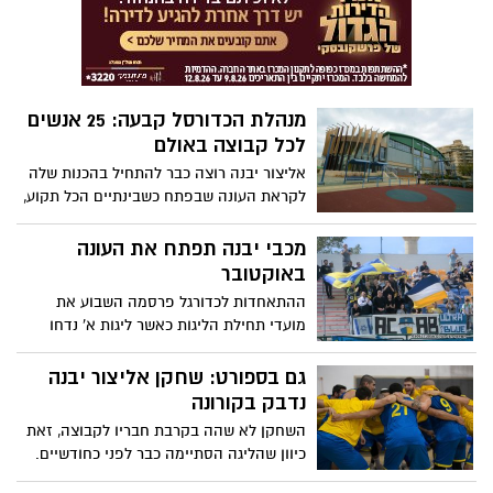
4,000ש"ח
מנהלת הכדורסל קבעה: 25 אנשים
לכל קבוצה באולם
אליצור יבנה רוצה כבר להתחיל בהכנות שלה
לקראת העונה שבפתח כשבינתיים הכל תקוע,
אך מנהלת הליגות בכדורסל כבר דאגה
להבהיר לה כי לא תוכל להכניס אפילו אוהד
מכבי יבנה תפתח את העונה
אחד לתוך היכל ראלף קליין. באליצור
באוקטובר
מתוסכלים: "הקהל היה הכוח שלנו השנה"
ההתאחדות לכדורגל פרסמה השבוע את
מועדי תחילת הליגות כאשר ליגות א' נדחו
בשנה. העירייה מגבשת מתווה לתקצוב
קבוצות הספורט בעיר והשבוע יועברו
גם בספורט: שחקן אליצור יבנה
הנתונים. זוזוט מתנדנד, במועדון אמרו:
נדבק בקורונה
"חייבים לשחק עם קהל"
השחקן לא שהה בקרבת חבריו לקבוצה, זאת
כיוון שהליגה הסתיימה כבר לפני כחודשיים.
מצבו הבריאותי נהדר ואינו חש תסמינים