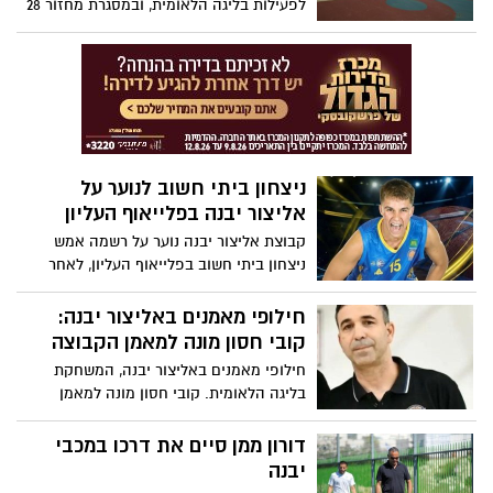
לפעילות בליגה הלאומית, ובמסגרת מחזור 28
תארח הקבוצה את הפועל מגדל העמק
למשחק ביתי חשוב.
ניצחון ביתי חשוב לנוער על
אליצור יבנה בפלייאוף העליון
קבוצת אליצור יבנה נוער על רשמה אמש
ניצחון ביתי חשוב בפלייאוף העליון, לאחר
שגברה על מכבי ראשון לציון בתוצאה 69:80.
חילופי מאמנים באליצור יבנה:
קובי חסון מונה למאמן הקבוצה
חילופי מאמנים באליצור יבנה, המשחקת
בליגה הלאומית. קובי חסון מונה למאמן
קבוצת הבוגרים ויחל את תפקידו באופן מיידי.
דורון ממן סיים את דרכו במכבי
יבנה