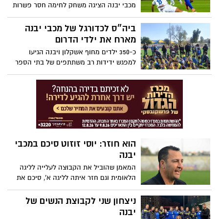
מכבי יבנה הציגה משחק לחימה חסר פשרות
ואף פספסה הזדמנות נהדרת לנצח כששרון
גורמזנו החמיץ פנדל בדקה ה-70 וגם באחד
ביה״ס לכדורגל של מכבי יבנה
על אחד עם שוער הכח בתוספת הזמן. עם
מארח את ילדי הדרום
זאת, בקבוצה מבינים שמדובר בנקודה מול
כ-350 ילדים מחוף אשקלון ויבנה הגיעו
מוליכת הטבלה וינסו לחזור למסלול
למפגש ידידות רב משתתפים של בתי הספר
הניצחונות בשבוע הבא
לכדורגל והגיעו למגרשים החדשים בקריית
הספורט לטורניר חגיגי. שאול דוד: "שמחנו
לארח את ילדי הדרום"
הוא חוזר: יוסי זוזוט סיכם במכבי
יבנה
המאמן שהוביל את הקבוצה לעלייה לליגה
הלאומית וגם חזר איתה לליגה א', סיכם את
תנאיו ל-4 חודשים ויאמן את הקבוצה עד תום
העונה. במועדון אמרו: "הוא הכי מתאים
ניצחון שני לקבוצת הנשים של
לקבוצה, בטח בסיטואציה שנוצרה"
יבנה