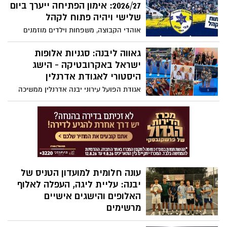
העירוני
2026/27: אימון הפתיחה ייערך ביום
שלישי ויהיה פתוח לקהל
אוהדי הקבוצה, משפחות וילדים מוזמנים
להגיע לאצטדיון העירוני ביבנה, לפגוש את
הסגל החדש ולהתרשם מהשחקנים שהצטרפו
גאווה ליבנה: סגניות אלופות
לקראת העונה הקרובה
ישראל באקרובטיקה - הישג
היסטורי לאגודת אדרנלין
אגודת הפועל עירוני יבנה אדרנלין ממשיכה
להביא כבוד לעיר. באליפות ישראל
באקרובטיקה בדרגות הלאומי והבינלאומי זכו
ליה רונן, מיה רוזן ועופרי ינקילביץ' במקום
השני בדרגה 4, ובכך רשמו את הזכייה
הראשונה של האגודה על הפודיום באליפות
ישראל
עונה חלומית למועדון הטניס של
יבנה: עליית ליגה, העפלה לאלוף
האלופים והישגים אישיים
מרשימים
מועדון הטניס של יבנה בהובלתו של יונתן