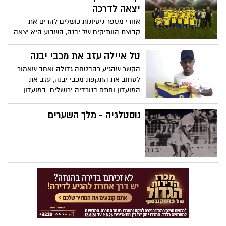
בן שטרית: "אני גאה בבנות, הייתה חוויה
יצאה לדרכה
לשחק באצטדיון שלנו"
אחרי מספר ניסיונות כושלים להרים את
קבוצת הוותיקים של יבנה, השבוע היא יצאה
לדרך ונראית כמו פרויקט שכאן כדי להישאר.
מנהל הקבוצה, אלי כהן: "מאפשרים לשחקנים
טל איילה עזב את מכבי יבנה
שפורשים להמשיך לעסוק בספורט"
הקשר שהגיע כהבטחה גדולה ואחד שאמור
לסחוב את התקפת מכבי יבנה, עזב את
המועדון וחתם בנורדיה ירושלים. במועדון
אמרו: "צריכים כאן שחקנים שמבינים את
המצב והולכים להילחם עבור הסמל של מכבי"
נוסטלגיה - מלך השערים