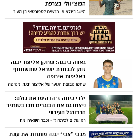
הפוצ’יוולי בצרפת
הישג בינלאומי מרשים לספורטאי בן העיר
יבנה: רון בן ישי ושותפו מאור האס זכו
במדליית הארד במונדיאל הפוצ’יוולי 2026
שנערך בצרפת והניפו את דגל ישראל על
הפודיום. כעת הוא מזמין את הדור הבא
להצטרף לאימוני המועדון המקומי
גאווה ביבנה: שחקן אליצור יבנה
זומן לנבחרת ישראל שתשתתף
באליפות אירופה
שחקן קבוצת הנוער של אליצור יבנה, ניקיטה
סוקולוב, זומן לסגל נבחרת ישראל לנוער
שתייצג את המדינה באליפות אירופה,
ילדי כיתה ז' הדהימו את כולם:
שתיערך באיטליה בין 25 ביולי ל־2 באוגוסט
ניצחו גם את הבוגרים וזכו בטורניר
2026
הכדורגל העירוני
רק עולים לכיתה ז' - וכבר השאירו את
הבוגרים מאחור! איזה הישג ענק לנבחרת
הצעירה שזכתה בגביע בטורניר הכדורגל
מכבי "צבי" יבנה פותחת את עונת