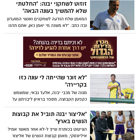
בשלב זה. השחקן משמש גם כמאמן במחלקת
זוזוט לשחקני יבנה: "החלטתי
הילדים והודיע להם שהאימונים הקרובים
שלא להמשיך בעונה הבאה"
מבוטלים
המאמן שלח הודעה לשחקנים ואנשי המועדון
ובה כתב: "לא משנה מי יאמן כאן, אתם תהנו
ביבנה. עמדנו במשימה שלנו". חיים אזולאי
ושחקני הקבוצה מנסים לגרום לו לחזור בו
"לא זוכר שהייתה לי עונה כזו
בקריירה"
מגנה של מכבי יבנה, אלעד גבאי, שמשמש
כקפטן הקבוצה, מספר בראיון ליבניתון על
הרגעים הקשים בתחילת העונה, השינוי
שהביא עמו יוסי זוזוט, העתיד, העסק שנמצא
"אליצור יבנה תוביל את קבוצות
בעיר וגם: איך תפס אותו ואת הקבוצה משבר
הנשים בארץ"
הקורונה?
הציטוט בכותרת שייך ל-לא אחר מאשר אמיל
איליונסקי, מאמן קבוצת הנשים של אליצור