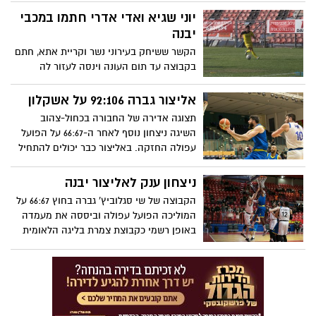
במועדון אמרו: "סער יוסיף לנו הרבה עוצמה
יוני שגיא ואדי אדרי חתמו במכבי
בחלק הקדמי"
יבנה
הקשר ששיחק בעירוני נשר וקריית אתא, חתם
בקבוצה עד תום העונה וינסה לעזור לה
להישאר בליגה. גם שחקן ההתקפה הצעיר
ינסה לחזק את הקבוצה של יוסי זוזוט
אליצור גברה 92:106 על אשקלון
תצוגה אדירה של החבורה בכחול-צהוב
השיגה ניצחון נוסף לאחר ה-66:67 על הפועל
עפולה החזקה. באליצור כבר יכולים להתחיל
לחלום על עלייה?
ניצחון ענק לאליצור יבנה
הקבוצה של שי סגלוביץ' גברה בחוץ 66:67 על
המוליכה הפועל עפולה וביססה את מעמדה
באופן רשמי כקבוצת צמרת בליגה הלאומית