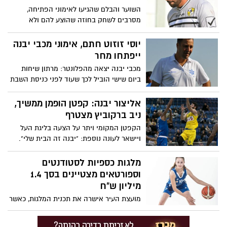
השוער והבלם שהגיעו לאימוני הפתיחה,
מסרבים לשחק בחוזה שהוצע להם ולא
ימשיכו בקבוצה בעונה הקרובה. במועדון
אמרו: "מי שלא יתאים את עצמו למועדון, לא
יוסי זוזוט חתם, אימוני מכבי יבנה
יהיה כאן. עם כל הכאב שבדבר". אלעד גבאי
ייפתחו מחר
צפוי להמשיך, עומר בן שאנן חתם
מכבי יבנה יצאה מהפלונטר: מרתון שיחות
ביום שישי הוביל לכך שעוד לפני כניסת השבת
הגיעה הבשורה. יוסי זוזוט חתם על החוזה
החדש ויהיה מאמן הקבוצה בעונת 20/21.
אליצור יבנה: קפטן הופמן ממשיך,
אימון הפתיחה ייערך מחר (ראשון) ב-16:30.
ניב ברקוביץ מצטרף
במועדון אמרו: "זו תקופה מאתגרת, נבנה
הקפטן המקומי ויתר על הצעה בליגת העל
קבוצה טובה תוך כדי תנועה"
ויישאר לעונה נוספת: "יבנה זה הבית שלי".
ברקוביץ' יחזק את הסגל: "שמח להצטרף".
סגלוביץ': "מאמץ גדול של ההנהלה"
מלגות כספיות לסטודנטים
וספורטאים מצטיינים בסך 1.4
מיליון ש"ח
מועצת העיר אישרה את תכנית המלגות, כאשר
138 סטודנטים יקבלו מלגה בסך של
10,000ש"ח, כאשר 15 נוספים יזכו במלגה של