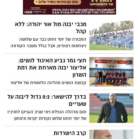
מכבי יבנה מול אור יהודה: ללא
קהל
החבורה של יוסי זוזוט כבר עם שלושה
ניצחונות רצופים, אבל בגלל משבר הקורונה
הוציאה הקבוצה הודעה כי תישמע להנחיות
משרד הבריאות והודיעה: המשחק ללא קהל
חצי גמר גביע האיגוד לנשים:
אליצור יבנה מארחת את רמת
השרון
קבוצת הנשים מהליגה הלאומית של אליצור
יבנה תנסה להעפיל לגמר גביע איגוד
הכדורסל. הקבוצה המצוינת של המאמן אמיל
בדרך להישאר: 0:2 גדול ליבנה על
אליונסקי תארח במוצ"ש (7.3, היכל רלף קליין
שעריים
ביבנה, כניסה חופשית) בשעה 20:30 את א.ס
תום מדהלה הנפלא ויוני שגיב העניקו לחניכיו
רמת השרון למשחק הראשון בסדרה של הטוב
של יוסי זוזוט שלוש נקודות יקרות וניצחון
משני משחקים
שלישי ברציפות, שהעלה אותם למקום שממנו
נשארים ליגה. מי היה מאמין?
קרב הישרדות