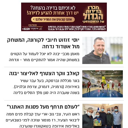
ריבלין. גם משחקי חצי הגמר יתקיימו בהיכל
הספורט ע"ש רלף קליין וישודרו בשידור ישיר
בערוץ הספורט.
יוסי זוזוט חיובי לקורונה, המשחק
מול אשדוד נדחה
מאמן מכבי יבנה לא יוכל לעמוד על הקווים
במשחק שהיה אמור להתקיים מחר - ונדחה
בשבוע. כל שחקני הקבוצה יעברו בדיקות
קורונה. החלמה מהירה!
קאלב ווקר הצטרף לאליצור יבנה
בוגר מכללת נברסקה, בעל עבר עשיר
באירופה (גרמניה, דנמרק, צרפת ובלגיה).
בשנה שעברה היה סגן מלך הסלים בליגה
הצרפתית השנייה עם 18 נק' למשחק והשנה
התחיל בפורטוגל בבנפיקה ליסבון בה היה
"לעולם תרחף מעל פסגות האתגר"
הקלעי המוביל של הקבוצה עם כ- 15 נק'
ראש העיר, צבי גוב-ארי ערך קבלת פנים חמה
למשחק. ווקר ידוע כשחקן אתלטי, אגרסיבי
ליבנאי הצעיר, רז מנסור שזכה לפני כשבועיים
שיודע להגיע לטבעות ולקלוע באחוזים טובים
באליפות אירופה בטאקוונדו שנערכה