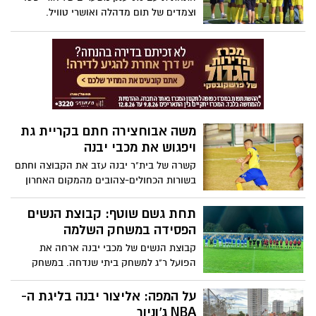
וצמדים של תום מדהלה ואושרי טוויל.
הקבוצה רחוקה כעת 2 נקודות מחוף מבטחים
משה אבוחצירה חתם בקריית גת
ויפגוש את מכבי יבנה
קשרה של בית"ר יבנה עזב את הקבוצה וחתם
בשורות הכחולים-צהובים מהמקום האחרון
בליגה א' - שייפגשו מחר (שישי ב-13:00) את
מכבי יבנה לקרב תחתית מרתק
תחת גשם שוטף: קבוצת הנשים
הפסידה במשחק השלמה
קבוצת הנשים של מכבי יבנה ארחה את
הפועל ר"ג למשחק ביתי שנדחה. במשחק
הקבוצה נכנעה 1:0 אבל במועדון החמיאו:
"מגיע שאפו לשחקניות על הלחימה"
על המפה: אליצור יבנה בליגת ה-
NBA ג’וניור