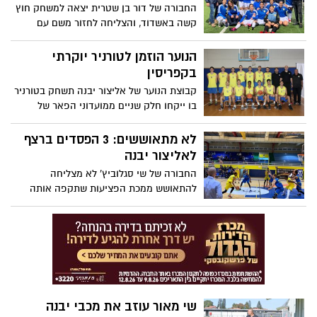
החבורה של דור בן שטרית יצאה למשחק חוץ
קשה באשדוד, והצליחה לחזור משם עם
ניצחון חלק 1:4, שהשכיח במעט את האכזבה
מהמשחק מול הפועל תל אביב. המאמן היה
הנוער הוזמן לטורניר יוקרתי
מרוצה: "נמשיך להביא כבוד לעיר יבנה"
בקפריסין
קבוצת הנוער של אליצור יבנה תשחק בטורניר
בו ייקחו חלק שניים ממועדוני הפאר של
אירופה. המנהל המקצועי צחי בוטביקה:
"ננסה להפוך את זה למסורת, אתגר גדול"
לא מתאוששים: 3 הפסדים ברצף
לאליצור יבנה
החבורה של שי סגלוביץ' לא מצליחה
להתאושש ממכת הפציעות שתקפה אותה
בשלב קריטי של העונה ומתחילה לאבד גובה.
אמש ספגה הקבוצה 80:60 מקריית מוצקין
ובכך רשמה את הפסדה השלישי ברצף והיא
מתחילה לאבד גובה
שי מאור עוזב את מכבי יבנה