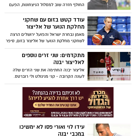
החולף חזרה שוב למסלול הניצחונות, הפעם
עם 0:1 מורט עצבים על בני לוד, בבית. ליעד
שבירו עשה את ההבדל עבור חניכיו של יוסי
עודד קטש בזום עם שחקני
זוזוט כאשר כבש בדקה ה-65 של המשחק.
מחלקת הנוער של אליצור
יבנה נחלצת מהתחתית, בני לוד ממשיכה
מאמן נבחרת ישראל והפועל ירושלים הרצה
לשקוע
לשחקני מחלקת הנוער של אליצור בזום, סיפר
על חייו ועל הקריירה שלו - כשחקן ומאמן.
הילדים היו מרותקים. קטש: "תמיד שמח
מתקדמים: שני זרים נוספים
לפגוש את הדור הצעיר"
לאליצור יבנה
אליצור יבנה החתימה את שני הזרים שלה
לעונה הקרובה - קני מניגולט ולי רוברטס.
השניים ינחתו בקרוב בישראל ויצטרפו בהמשך
לאימוני הקבוצה. שי סגלוביץ': "רוצה להודות
להנהלה, אני עוקב אחריהם מספר שנים,
מאמין שיצליחו לעזור לנו"
עידו לוי ואורי פסו לא ימשיכו
במכבי יבנה