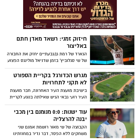
מאריות הליגה, בדמות 0:4 מביך. במועדון
משלימים עם המצב: "אנחנו מועמדים לירידה"
חיזוק זמני: רשאד מאדן חתם
באליצור
הגארד של רמת גן/גבעתיים יחזק את החבורה
של שי סגלוביץ' בזמן שדניאל מולינגס הפצוע
(נפגע בברכו) ייעדר. למאדן ממוצעים נאים
של 15.6 נקודות ו-6.9 ריבאונדים למשחק
מגרש הכדורגל בקריית הספורט
לא תקני לתחרויות
בישיבת מועצת העיר האחרונה, חבר מועצת
העיר רועי גבאי הגיש שאילתה בנוגע לקריית
הספורט ברחוב האלון. גבאי חשף שמגרש
הכדורגל שנבנה נועד לאימונים בלבד ואינו
עוד ישנות: 0:0 מנומנם בין מכבי
עומד בתקן ההתאחדות לכדורגל גם עבור
יבנה להרצליה
גילאי נוער וילדים. גבאי אמר: "הושקעו כ-18
הקבוצה של שי מאור רושמת אמנם שני
מיליון ₪ במתקן חדש ויפיפה אך בעיר בה יש
משחקים ללא הפסד, דבר נדיר במחוזתינו
גידול אוכלוסייה גבוה וצמיחה של קבוצות