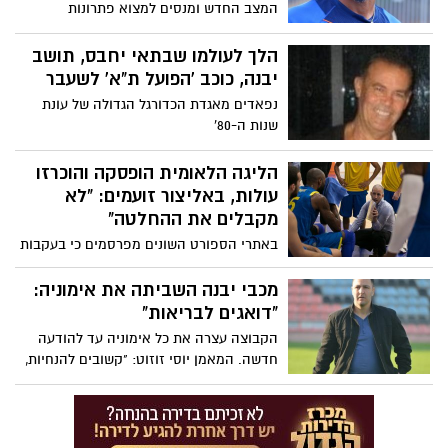
המצב החדש ומנסים למצוא פתרונות
יצירתיים לשמור את השחקנים ואנשי המועדון
בשיגרה ככל הניתן. בשלב זה, המאמן שי חג'ג'
הלך לעולמו שבתאי יחבס, תושב
חשב על פתרון יצירתי כאשר כל פעם יגיעו
יבנה, כוכב 'הפועל ת"א' לשעבר
לביתו שני שחקנים שיערכו אימונים אישיים
נפאדים מאגדת הכדורגל הגדולה של עונת
שנות ה-80'
הליגה הלאומית הופסקה והוכרזו
עולות, באליצור זועמים: "לא
מקבלים את ההחלטה"
באתרי הספורט השונים מפרסמים כי בעקבות
סיום ליגת העל בכדורסל, גם הליגה הלאומית
ככל הנראה נפסקת - ובאליצור נערכים לקרב:
מכבי יבנה השביתה את אימוניה:
"לא ייתכן כי הכרעה מסוג זה תעשה ללא דיון
"דואגים לבריאות"
מעמיק ושיתוף של ראשי הקבוצות"
הקבוצה עצרה את כל אימוניה עד להודעה
חדשה. המאמן יוסי זוזוט: "קשובים להנחיות,
בעזרת השם נצא מהמצב הזה חזקים יותר"