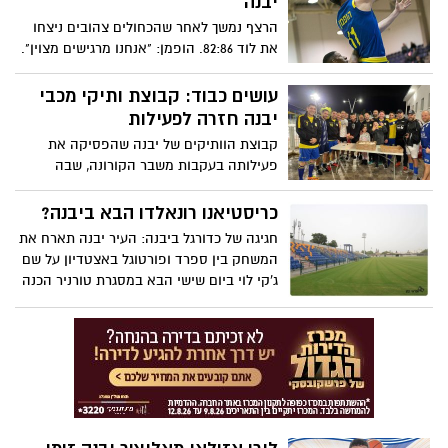
יבנה
הדור הבא, ההפתעה המיוחדת שהכינו לו
הרצף נמשך לאחר שהכחולים צהובים ניצחו
התלמידים, הלמידה מהמורה האגדי של יבנה
את לוד 82:86. הופמן: "אנחנו מרגישים מצוין".
משה דיין וגם: שכר המורים הזעום ורמת
הקבוצה של המאמן אורי קוקיה תחפש ניצחון
החינוך ביבנה
עשירי רצוף מחר בבית נגש קאית אונו
עושים כבוד: קבוצת ותיקי מכבי
יבנה חזרה לפעילות
קבוצת הוותיקים של יבנה שהפסיקה את
פעילותה בעקבות משבר הקורונה, שבה
לפעילות באירוע מרגש. אלי כהן: "פשוט חוויה
גדולה וגאווה אדירה"
כריסטיאנו רונאלדו הבא ביבנה?
חגיגה של כדורגל ביבנה: העיר יבנה תארח את
המשחק בין ספרד ופורטוגל באצטדיון על שם
ג'קי לוי ביום שישי הבא במסגרת טורניר הכנה
לאליפות אירופה עד גיל 17. בואו לצפות
בכריסטיאנו רונאלדו הבא!