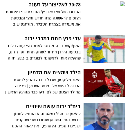
70:78 לאליצור על רעננה
החבורה של שי סגלוביץ' מחברת שני ניצחונות
רצופים לראשונה מזה חודש וחצי ומבססת
את מעמדה בצמרת הטבלה. מולינגס שוב
כיכב עם 20 נקודות: "היה לי קשה לראות את
הקבוצה מהספסל". המאמן: "חזרנו למסלול
עדי פרץ חתם במכבי יבנה
הניצחונות"
המגן/קשר בן ה-21 חזר לאחר חצי עונה בלבד
בבקעת הירדן ויחזור לשחק תחת יוסי זוזוט,
שהעלה אותו לראשונה לבוגרים ב-2016. יהיה
בסגל למשחק ביום שישי מול קביליו
הילד שהצית את הדמיון
מאור מליקסון, שגדל ביבנה והגיע לפסגת
הכדורגל הישראלי, פרש השבוע | פרידה
מהילד הצנום שכולם ידעו כבר מהרגע הראשון
שיגיע לגדולות – אבל הכל בצניעות ובעבודה
קשה | אחרי אליפויות, גביעים, הופעות
בית"ר יבנה עושה שינויים
באירופה ונבחרת ישראל, מספר 24 של הפועל
למאמן שי חג'ג' נמאס והוא התחיל לחתוך
באר-שבע תלה את הנעליים בגיל 35, ולנו
בבשר החי. השבוע שוחררו שני שחקנים
נשארו הזיכרונות
ושניים נוספים הצטרפו, זאת לאחר ההפסד