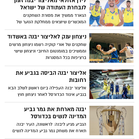
לירן אזולאי מאליצור יבנה זומן
לנבחרת העתודה של ישראל
הגארד ממשיך את מסורת השחקנים
המוכשרים שיוצאים ממחלקת הנוער של
אליצור. במועדון אמרו: "סומכים עליו
ומאמינים בו"
ניצחון ענק לאליצור יבנה באשדוד
שחקנים של אורי קוקיה רשמו ניצחון מרשים
וממשיכים במומנטום החיובי וניצחון שישי
ברציפות בכל המסגרות
אליצור יבנה הביסה בגביע את
רחובות
אליצור יבנה העפילה ביום ראשון לשלב הבא
בגביע איגוד הכדורסל לאחר ניצחון חוץ
מרשים 77-99 על מכבי רחובות. ביום ראשון
תארח הקבוצה את הפועל כפר קאסם (19:00,
יבנה מארחת את גמר גביע
בהיכל רלף קליין).
המדינה לנשים בכדורסל
הגביע מגיע ליבנה: לראשונה, העיר יבנה
תארח את משחק גמר גביע המדינה לנשים
בכדורסל במעמד נשיא המדינה, ראובן (רובי)