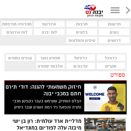
חדשות
תרבות
אינדקס
מהדורה מודפסת
נשים
בלוגים
לוח יבנה
לוח אירועים
דרושים
טיפים והמלצות
כדורגל
כדורסל
ספורט נוער
ענפים נוספים
סקרים
עדכונים
אלבומי ספורט
ספורט
חיזוק משמעותי להגנה: דודי תירם
חתם במכבי יבנה
הבלם הוותיק, ששימש בעבר כקפטן מכבי
נתניה והפועל ניר רמת השרון וצבר ניסיון
בליגת העל, בליגה הלאומית וברומניה, מצטרף
לסגל של מכבי יבנה לקראת עונת 2026/27
מדליית ארד עולמית: רון בן ישי
מיבנה עלה לפודיום במונדיאל