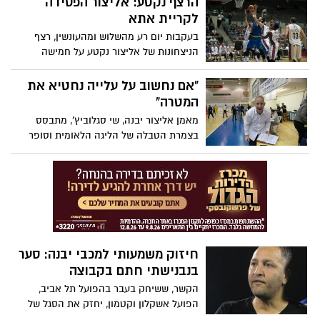
הרצף נקטע: אליצור הפסידה
לקריית אתא
בעקבות יום רע מהשלוש ומהעונשין, רצף
הניצחונות של אליצור נקטע על חמישה
ניצחונות. מולינגס הוביל את קלעי הקבוצה
עם 25 נקודות. ביום שלישי הבא אליצור תארח
"אם נחשוב על עלייה נחטיא את
את בני הרצליה לקרב צמרת
המטרה"
מאמן אליצור יבנה, שי סגלוביץ', מתבסס
בצמרת הטבלה של הליגה הלאומית וסופר
כבר חמישה ניצחונות ליגה רצופים. אחרי
ה-80:91 המרשים על אליצור נתניה השבוע,
המאמן מרשה לעצמו לחייך: "רוצים להמשיך
לרכב על גל המומנטום החיובי", אך באותה
נשימה גם מוריד את הציפיות: "ליגה קשה
ושוויונית" וגם: איך הוא התחבר לעיר יבנה?
חיזוק משמעותי למכבי יבנה: סער
בנבנישתי חתם בקבוצה
הקשר, ששיחק בעבר בהפועל תל אביב,
הפועל אשקלון וקטמון, יחזק את הסגל של
יוסי זוזוט לקראת המשך המאבקים בליגה.