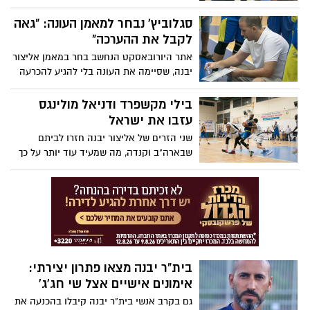
יבנה והאיש ש-שם אותה על המפה עם עלייה
ליגה לפני 3 עונות ומאז גרף השתפרות מתמיד
סגלוביץ' נבחר למאמן העונה: "גאה
שהסתיים במקום השני בליגה הלאומית,
לקבל את ההערכה"
בעונה שנקטעה בגלל משבר הקורונה. למרות
אתר היורובאסקט הנחשב בחר במאמן אליצור
זאת, המאמן לא מתרגש: "המטרה היא לייצר
יבנה, שסיימה את העונה בלי להגיע להכרעה
דרך, לגדל כאן שחקניות יבנאיות. למדנו הרבה
בגלל משבר הקורונה, למאמן העונה. המאמן
בעונה הזו"
שצפוי להמשיך באליצור עונה נוספת: "עברנו
בילי מקשפרד ודניאל מולינגס
עונה מדהימה"
עזבו את ישראל
שני הזרים של אליצור יבנה חזרו לביתם
שבארה"ב וקנדה, מה שמעיד עוד יותר על כך
שככל הנראה הליגה לא תחזור. המאמן שי
סגלוביץ' שוחח עמם ואיחל להם בהצלחה.
במועדון אמרו: "הם באמת האמינו שאפשר
לעשות את זה השנה"
בית"ר יבנה מצאו פתרון יצירתי:
אימונים אישיים אצל שי חג'ג'
גם בקרב אנשי בית"ר יבנה קיבלו בהכנעה את