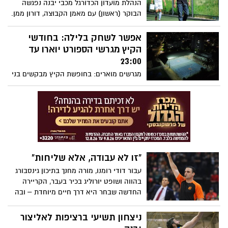
הנהלת מועדון הכדורגל מכבי יבנה נפגשה
הבוקר (ראשון) עם מאמן הקבוצה, דורון ממן.
בתום הפגישה שני הצדדים סיכמו בהבנה
הדדית על סיום עבודתו של המאמן לאור
אפשר לשחק בלילה: בחודשי
התוצאות עד כה. הנהלת הקבוצה הודתה
הקיץ מגרשי הספורט יוארו עד
לדורון ממן על עבודתו ומאחלת לו הצלחה
23:00
רבה בהמשך הדרך. בימים הקרובים ימונה
מגרשים מוארים: בחופשת הקיץ מבקשים בני
מאמן חדש לקבוצה
נוער ותושבים רבים לקיים פעילות ספורטיבית
במגרשי הספורט השכונתיים. בהתאם
להחלטת ראש העיר, רועי גבאי, יורחבו שעות
התאורה המגרשים עד השעה 23:00 בכדי
לעודד ספורט קהילתי-חוויתי קרוב לבית
"זו לא עבודה, אלא שליחות"
עבור דודי רומנו, מורה מחנך בתיכון גינסבורג
בהווה ושופט יורוליג בכיר בעבר, הקריירה
החדשה שבחר היא דרך חיים מיוחדת – ובה
הוא משקיע את מלוא מרצו. בראיון מסקרן
ליבניתון מספר דודי על ההחלטה שקיבל,
ניצחון תשיעי ברציפות לאליצור
לעזוב את כל מה שבנה ולהתמקד בחינוך