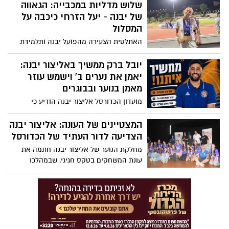
שלוש מדליות במכבייה: הגאווה
ששון מסכם את אחת העונות המוצלחות
בתולדותיו, עם הישגים קבוצתיים ואישיים
של יבנה - יעל הזרחי כיכבה על
שממצבים את המועדון כאחד המובילים
המסלול
באזור ובטניס הישראלי
האתלטית הצעירה מהפועל יבנה ותלמידת
קריית החינוך יצחק נבון סיימה את משחקי
המכבייה עם שתי מדליות זהב ומדליית ארד
יובל ברק ממשיך באליצור יבנה:
בתחרויות גילאי U20. כעת היא כבר מכוונת
יאמן את נערים ב' וישמש עוזר
לאליפות ישראל לבוגרות שתתקיים בהמשך
מאמן בנוער ובבוגרים
החודש
מועדון הכדורסל אליצור יבנה הודיע כי
המאמן יובל ברק ימשיך לעונה שלישית
במועדון, וימלא שלושה תפקידים מקצועיים
המצטיינים של העונה: אליצור יבנה
במערך הקבוצות בעונת 2026/27
הצדיעה לדור העתיד של הכדורסל
מחלקת הנוער של אליצור יבנה חתמה את
עונת המשחקים בטקס חגיגי, שבמהלכו
הוענקו גביעים ותעודות הוקרה לשחקנים
ולשחקניות שהצטיינו לאורך השנה. מדובר
באחת העונות המוצלחות בשנים האחרונות.
עונת 2025/26 הסתיימה עם *ארבע עליות ליגה,
שלוש אליפויות* ושורת הישגים מרשימים בכל
שכבות הגיל, עדות לעבודה המקצועית,