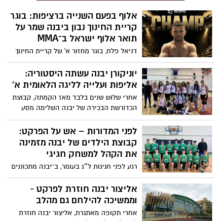
לערכים ולדרך שמובילים את המועדון לאורך
אלוף בפעם השנייה ברציפות: בוגר
השנים
קריית החינוך נבון ביבנה שמר על
תואר אלוף ישראל ב־MMA
דניאל פלח, בוגר מחזור א' של קריית החינוך
ע"ש יצחק נבון, המשיך את רצף ההצלחות
כשזכה גם השנה באליפות ישראל באמנויות
יוניקורן יבנה עשתה היסטוריה:
לחימה משולבות בקטגוריית עד 70 ק"ג לגילאי
אליפות ועלייה לליגה הלאומית א'
עד 21. בשנה שעברה הוכתר לראשונה לאלוף
אחרי שלוש שנים בלבד מאז הקמתה, קבוצת
ישראל, וכעת הצליח להגן על התואר ולהוכיח
הכדורשת הבכירה של יבנה השלימה מסע
כי הוא אחד הלוחמים הצעירים הבולטים
מרשים במיוחד והעפילה לליגה הלאומית א' -
בישראל
הליגה השנייה בטיבה בישראל. השחקניות
לפני המדורות – אש על הפרקט:
חגגו אליפות, עליית ליגה והגשמת חלום
קבוצת הילדים של יבנה מזמינה
שנבנה בעבודה קשה, נחישות ואמונה בדרך.
את הקהל למשחק חגיגי
רגע לפני חגיגות ל״ג בעומר, ב־יבנה מתכוננים
לאירוע ספורטיבי מרגש: קבוצת הילדים
לאומית של העיר, המשתתפת בטורניר
אליצור יבנה חוזרת לפרקט -
היוקרתי NBA Jr, תארח הערב את הפועל באר
וממשיכה להילחם גם מהלב
שבע למשחק מסקרן ומלא אנרגיות.
אחרי תקופה מאתגרת, אליצור יבנה חוזרת