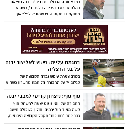
כמו אחותה הגדולה, גם בית"ר יבנה נמצאת
במלחמה כנגד הירידה בליגה ב', כשהיא
ממוקמת במקום ה-13 שמוביל לפלייאוף
התחתון. ההפסד במחזור הקודם השכיח את
הניצחון על לוד וכעת הקבוצה יוצאת למשימה
חשובה מול קריית גת. שי חג'ג': "נדאג להשאיר
את מלוא הנקודות אצלנו"
במגמת עלייה: 91:92 לאליצור יבנה
על בני הרצליה
בקרב צמרת עיקש גברה הקבוצה של
סגלוביץ' על החבורה הלוחמת מהשרון כשהיא
נעזרת במשחק שיא של אלעד הופמן שקלע
לא פחות מ-30 נקודות ללא החטאה מהשלוש.
סוף סוף: ניצחון קריטי למכבי יבנה
מקשפרד הוסיף 20 ו-14 ריבאונדי
החבורה של יוסי זוזוט יצאה למשחק חוץ
קשה מאוד מול ירמיהו חולון, כשכולם חישבו
כבר כמה "חתיכות" תקבל הקבוצה היבנאית,
החבורה של זוזוט השיגה ניצחון חוץ מרשים
והתקרבה לחוף מבטחים