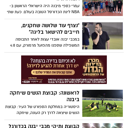
עמרי כספי מיבנה היה הישראלי הראשון ב-
NBA ליגת הכדורסל הטובה בעולם. כעת שתי
קבוצות ילדים לאומית מאגודת אליצור יבנה
הוזמנו להצטרף לליגת NBA ג’וניור בישראל.
"נצרף עוד שלושה שחקנים,
מדובר בשיתוף פעולה ראשוני וחדשני בין
חייבים להישאר בליגה"
איגוד הכדורסל עם ליגת ה-NBA, במסגרתו
במכבי יבנה אובדי עצות לאחר התבוסה
ליגת הילדים עד גיל 14 תוכרז כליגת NBA
המשפילה שספגו מהפועל מרמורק, עם 4:0
ג’וניור
ביתי ומהדהד. במועדון מבינים שמדובר במצב
חירום אך סומכים על זוזוט שיוציא את
הקבוצה מהבוץ שאליו נקלעה
לראשונה: קבוצת הנשים שיחקה
ביבנה
היסטוריה במחלקת הספורט של העיר: קבוצת
הנשים שיצאה לדרך רק העונה, שיחקה
לראשונה באצטדיון ע"ש ג'קי לוי לאחר
שקיבלה את ברכת הדרך על כך. המאמן דור
קבוצת ותיקי מכבי יבנה בכדורגל