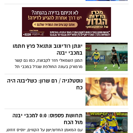
המרגיז בדמות 2:1 לב"ש, שמראה כי הקבוצה
לא מצליחה להתאושש ומתדרדרת בטבלה.
שני יבנאים חתמו
יונתן רודיונוב ונתנאל פרץ חתמו
במכבי יבנה
המגן השמאלי חזר לקבוצה, כמו גם קשר
מרמורק בעונה החולפת שגדל במכבי תל
אביב. יוסי זוזוט שואף לצרף שני שחקנים
נוספים כאשר בהנהלה כבר מבינים למרות
נוסטלגיה / רם שרון: כשליבנה היה
ה-0:0 מול הכח מוליכת הטבלה: "זו הולכת
כח
להיות עונה קשה וארוכה"
תחושת פספוס: 0:0 למכבי יבנה
מול הכח
עם המאמן החדש/ישן על הקווים, יוסיס זוזוט,