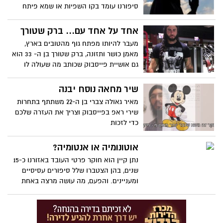
סיפורנו עומד בקו השפיות או שמא פיתח
אובססיה כלפי אשתו? עוד סיפור הזוי מבית
היוצר של קיין חקירות...
אחד על אחד עם... ברק שטורך
מעבר להיותו מפתח גוף מהטובים בארץ,
מאמן כושר ותזונה, ברק שטורך בן ה- 33 הוא
גם אושיית פייסבוק שכותב מה שעולה לו
לראש ללא עכבות. הוא מצחיק, מדליק וכל
תשובה שלו בצבע
שיר מחאה נוסח יבנה
מאיר גאולה צברי בן ה-22 משתתף בתחרות
שירי ראפ בפייסבוק וצריך את העזרה שלכם
כדי לזכות
אוטונומיה או אנטומיה?
נתן קיין הוא חוקר פרטי העובד באזורנו כ-15
שנים, בהן הצטברו שלל סיפורים עסיסיים
ומעניינים. והפעם, מה עושה מרצה באחת
ממכללות האזור (רמז: לא רק קוסקוס)
כשהיא לא מלמדת?