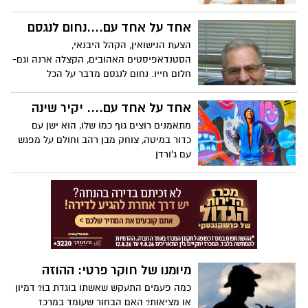
בדיקה קצרה ומהירה של ליאור החוקר, הוא
הציג לדימה תמונה שהותירה אותו בהלם
אחד על אחד עם....נחום לנגסם
מוחלט
הצעת הנישואין, הקהל היבנאי,
הסטנדאפיסטים האהובים, הקצלה ארנה וגם-
חלום חייו. נחום לנגסם מדבר על הכל
אחד על אחד עם.... יקיר שינה
מתאמנים רוצים גוף כמו שלו, הוא ישן עם
כדור במיטה, צוחק מבן רהב וחולם על מפגש
עם ג'ורדן
מיומנו של חוקר פרטי: ההוזה
כמה פעמים התעקש שאשתו בוגדת בו? דמיון
או מציאות? האם הבחור שעומד במרכז