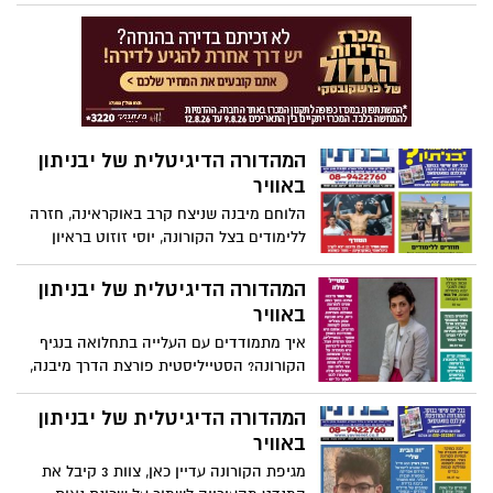
כאן ביבנה. דיוטי פרי משלוחים - ולא רק
המהדורה הדיגיטלית של יבניתון
באוויר
הלוחם מיבנה שניצח קרב באוקראינה, חזרה
ללימודים בצל הקורונה, יוסי זוזוט בראיון
פתיחת עונה מסקרן וגם: כל הטורים האהובים
המהדורה הדיגיטלית של יבניתון
באוויר
איך מתמודדים עם העלייה בתחלואה בנגיף
הקורונה? הסטייליסטית פורצת הדרך מיבנה,
מכבי יבנה ממשיכה להתחזק וגם: כל הטורים
האהובים ופורטונה
המהדורה הדיגיטלית של יבניתון
באוויר
מגיפת הקורונה עדיין כאן, צוות 3 קיבל את