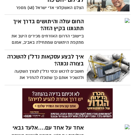
לצילום -חשיפה
הצלם האשקלוני אדי ישראל (48) מספר
מאיפה התחילה האהבה לצילום, מדוע הקריב
את חייו על גבול עזה עבור תמונה, ואיך ילד
החום עולה והיתושים בדרך איך
שלא ממש הצליח לו עם בית הספר וציונים,
תתגוננו בקיץ הזה?
פותח ומנהל לבסוף את בית הספר לצילום
ביישובי הדרום האזרחים מכירים היטב את
הראשון בדרום
מתקפת היתושים שמתחילה באביב, אמנם
העקיצות לרוב אינן מסוכנות וגורמות רק
לתגובה מקומית, אך יחד עם זאת יש אנשים
איך לבצע עסקאות נדל"ן להשכרה
בעלי רגישות אלרגית ואצלם העקיצות עלולות
בצורה נכונה?
להתנפח ולעיתים אף מצריכות טיפול
חושבים לרכוש נכסי נדל"ן לצורך השקעה
אנטיביוטי. כיום הדרך היחידה למנוע עקיצת
ולהשכיר אותם כך שתוכלו להחזיר את
יתושים היא להתגונן עם תכשירים המיועדים
ההשקעה שלכם ולהתחיל להרוויח? אם כן,
לגוף ומוצרים חשמליים לבית.
הגעתם אל המקום הנכון.
אחד על אחד עם....אלעד גבאי