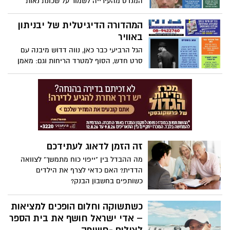
המנדט מהעירייה לשמור על שכונת נאות
שמיר, החייל הבודד שהגיע מדרום אפריקה
עד לצנחנים וגם: כל הטורים האהובים, חדשות
המהדורה הדיגיטלית של יבניתון
ופורטונה
באוויר
הגל הרביעי כבר כאן, נווה דדוש מיבנה עם
סרט חדש, הסוף למטרד הריחות וגם: מאמן
חדש לקבוצת הנשים ומכבי יבנה מתחזקת
זה הזמן לדאוג לעתידכם
מה ההבדל בין "ייפוי כוח מתמשך" לצוואה
הדדית? האם כדאי לצרף את הילדים
כשותפים בחשבון הבנק?
כשתשוקה וחלום הופכים למציאות
– אדי ישראל חושף את בית הספר