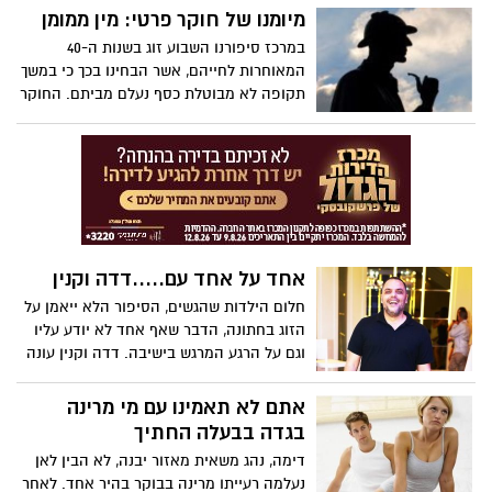
מיומנו של חוקר פרטי: מין ממומן
במרכז סיפורנו השבוע זוג בשנות ה-40
המאוחרות לחייהם, אשר הבחינו בכך כי במשך
תקופה לא מבוטלת כסף נעלם מביתם. החוקר
שלנו, נתן קיין, מחליט מיד להתקין מצלמות
בביתם בכדי לגלות את הסוד שעומד מאחורי
ההעלמות הקלות. מתקין, צופה ונתקל
בהפתעה ענקית - מי שעומד מאחורי
ההעלמות הוא לא אחר מאשר בנם בן ה-17.
רגע לפני שההורים מתעמתים עם בנם, קיין
בודק היכן הבן "מפקיד" את כספם של הוריו,
אחד על אחד עם.....דדה וקנין
ומגלה מקום מעניין במיוחד...
חלום הילדות שהגשים, הסיפור הלא ייאמן על
הזוג בחתונה, הדבר שאף אחד לא יודע עליו
וגם על הרגע המרגש בישיבה. דדה וקנין עונה
על שאלות שמעולם לא נשאל
אתם לא תאמינו עם מי מרינה
בגדה בבעלה החתיך
דימה, נהג משאית מאזור יבנה, לא הבין לאן
נעלמה רעייתו מרינה בבוקר בהיר אחד. לאחר