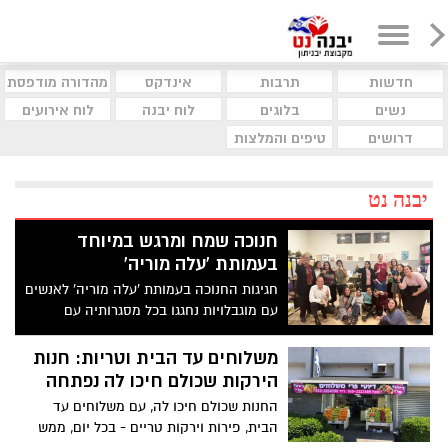
חדשות
תרבות
אינדקס
מהדורה מודפסת
נשים
בלוגים
לוח יבנה
לוח אירועים
דרושים
טיפים והמלצות
יבנה נט
חנוכה שמח ומרגש במיוחד
בעמותת 'עלה מוריה'
חגיגות החנוכה בעמותת 'עלה מוריה' לאנשים
עם מוגבלויות נחגגו בכל מסגרותיה עם
מסיבות שמחות ומרגשות, הדלקת נרות, המון
סופגניות ובזכות הצוות המסור והמתנדבים
משלוחים עד הבית וטריות: חנות
המדהימים
הירקות שכולם חיכו לה נפתחה
החנות שכולם חיכו לה, עם משלוחים עד
הבית, פירות וירקות טריים - בכל יום, ממש