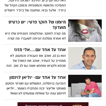
האליפות עם ק"ש, החיבור לשכונה הירוקה,
התמיכה מהאשה והמשפחה וכמובן הקהל של
בית"ר. אלעד גבאי, שחקנה של בית"ר ירושלים
ונבחרת ישראל עונה על שאלות שמעולם לא
נשאל
מיומנו של חוקר פרטי: יש כרטיס
מועדון?
מה קורה לחוקר, שהלקוחה הנוכחית שלו היא
לא אחרת ממלכת הכיתה לשעבר? מה קורה
לאישה, שתופסת את בעלה בוגד בה שלוש
פעמים שונות? כמה יהיר יכול להיות בעל
אחד על אחד עם....אלי מזוז
סורר, שיש לו הרבה מה לאבד? ואיך כל
הוא בן 32, אוהב את העבודה והמקום, לא
השאלות הללו מתקשרות לכרטיס מועדון?
מתחייב על העתיד, אוהב את האוכל של
סבתא ולקרוא ומחפש אשה עם לב טוב. הנה
לא מעט דברים שלא ידעתם על חבר המועצה
אלי מזוז
אחד על אחד עם- יוליאן לוינסון
הפגיעה ברוסלנה, המשולש עם חצרוני ופוקס,
משחקי אליצור יבנה ותפקידו כשומר...יוליאן
לוינסון עונה על שאלות שמעולם לא נשאל