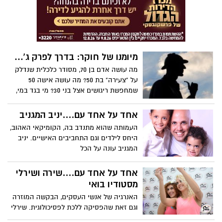
מיומנו של חוקר: בדרך לפרק ג'...
מה עושה אדם בן 70, מסודר כלכלית שנדלק
על "צעירה" בת 50? מה עושה אישה 50
שמחפשת ריגושים אצל בני 30? מי בגד במי,
למה וכמה? עוד סיפור הזוי מבית היוצר של
קיין חקירות...
אחד על אחד עם....יניב המגניב
העמותה שהוא מתנדב בה, הקומיקאי האהוב,
היחס לילדים וגם התחביבים האישיים. יניב
המגניב עונה על הכל
אחד על אחד עם....שירה ושירלי
מסטודיו בואי
האנרגיה של אנשי העסקים, הבקשה המוזרה
וגם זאת שהפסיקה ללכת לפסיכולוגית. שירלי
ושירה זומבה בספיישל אחד על שתיים