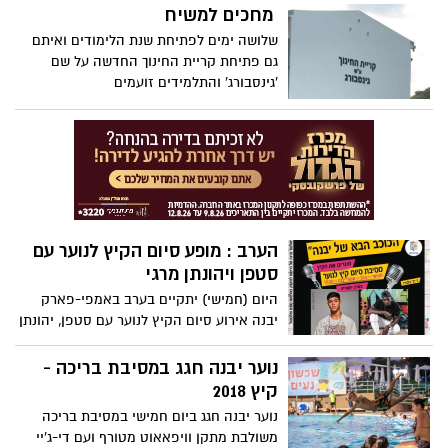
מחכים למשיח
שלושה ימים לפתיחת שנת הלימודים ואיתם
גם פתיחת קריית החינוך החדשה על שם
'גינסבורג' והתלמידים זועמים
הערב : מופע סיום הקיץ לנוער עם
סטפן ויהונתן מרגי
היום (חמישי) יתקיים בערב באמפי-פארק
יבנה אירוע סיום הקיץ לנוער עם סטפן, יהונתן
מרגי ותחרות "הכוכב הבא של יבנה" - תחרות
הכשרונות הצעירים של יבנה בהפקתו של דני
נוער יבנה חגג במסיבת בריכה -
סיוון. מחיר כרטיס : 20 ₪. ניתן לרכוש
קיץ 2018
כרטיסים במתנ"ס גרמנוב/באתר היכל
נוער יבנה חגג ביום חמישי במסיבת בריכה
התרבות/בקופות האמפי בערב.
משולבת מתקן וויפאאוט מטורף ועם די-ג'יי