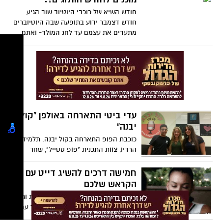
חודש השיא של כוכבי היוטיוב שוב הגיע.
חודש דצמבר ידוע בתופעה שבה היוטיוברים
מתעדים את עצמם עד לחג המולד- ואתם
מוזמנים להנות מכל רגע.
עדי ביטי התארחה באולפן "קול
יבנה"
כוכבת הפופ התארחה בקול יבנה. תלמידי
הרדיו, צוות התכנית "פופ סטייל", שחר
שאלתיאל ותאיר אלחרר שוחחו עם הזמרת על
החיים המקצועיים האינטנסיביים של מי שהיא
חמישה דרכים להשיג דייט עם
גם ובמקביל תלמידת תיכון, על החלומות
הקראש שלכם
לעתיד ועל ההשתתפות בתכנית הטלוויזיה
גם אם אנחנו בטוחים שהאהבה הדדית וגם
בית ספר למוזיקה.
אם לא, כולנו מעוניינים בקצת זמן לבד עם
הקראש שלנו על מנת לראות ב4 עיניים- האם