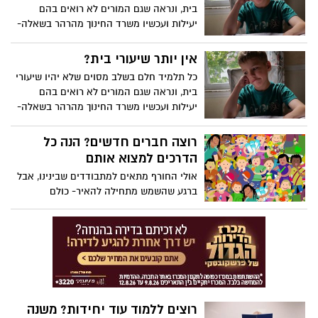
בית, ונראה שגם המורים לא רואים בהם
יעילות ועכשיו משרד החינוך מהרהר בשאלה-
האם כדאי לחשוב על רעיון אחר ולבטל את
שיעורי הבית?
אין יותר שיעורי בית?
כל תלמיד חלם בשלב מסוים שלא יהיו שיעורי
בית, ונראה שגם המורים לא רואים בהם
יעילות ועכשיו משרד החינוך מהרהר בשאלה-
האם כדאי לחשוב על רעיון אחר ולבטל את
שיעורי הבית?
רוצה חברים חדשים? הנה כל
הדרכים למצוא אותם
אולי החורף מתאים למתבודדים שבינינו, אבל
ברגע שהשמש מתחילה להאיר- כולם
מתאספים בחבורות ומתחילים להנות.
מרגישים שאתם לא חלק משום דבר? הנה
כמה טיפים בשביל לשפר את המצב החברתי
שלכם ולמצוא חברים חדשים.
רוצים ללמוד עוד יחידות? משנה