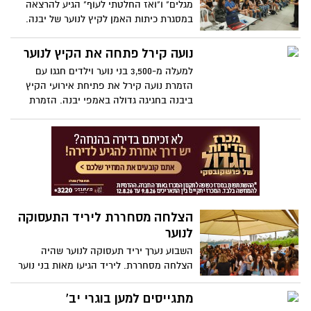
מגלים" ו"ואז החלטתי לעוף" הגיע להרצאה
במסגרת כיתות האמן לקיץ לנוער של יבנה.
נועה קירל פתחה את הקיץ לנוער
למעלה מ-3,500 בני נוער וילדים חגגו עם
הזמרת נועה קירל את פתיחת אירועי הקיץ
ביבנה בחגיגה גדולה באמפי יבנה. הזמרת
הלהיבה את הילדים, וגם את ההורים, עם כל
הלהיטים המקפיצים.
הצלחה מסחררת ליריד התעסוקה
לנוער
השבוע נערך יריד תעסוקה לנוער שהיה
הצלחה מסחררת. ליריד הגיעו מאות בני נוער
שהתעניינו במשרות השונות שהוצעו.
מתגייסים למען בוגרי יב'