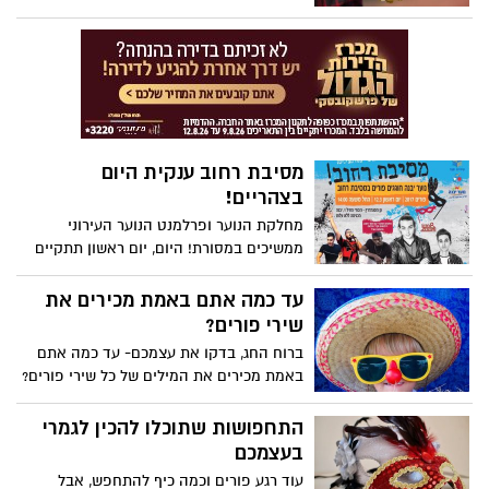
כמו עילפון. איך הם משיגים את האלכוהול?
מה ניתן לעשות? הורים- האחריות היא שלכם
מסיבת רחוב ענקית היום
בצהריים!
מחלקת הנוער ופרלמנט הנוער העירוני
ממשיכים במסורת! היום, יום ראשון תתקיים
מסיבת רחוב בגן הסנהדרין, החל מהשעה
14:00, יופיעו סטפאן, עידן בי וצוקי וטומיקס &
עד כמה אתם באמת מכירים את
גניש. במקום יהיו מתחמי מזון, דוכנים
שירי פורים?
ופעילויות אקסטרים. הכניסה חינם!!
ברוח החג, בדקו את עצמכם- עד כמה אתם
באמת מכירים את המילים של כל שירי פורים?
קרדיט יוצרי שאלון: Yes
התחפושות שתוכלו להכין לגמרי
בעצמכם
עוד רגע פורים וכמה כיף להתחפש, אבל