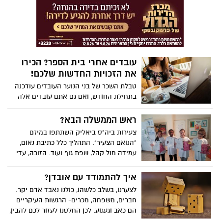
עובדים אחרי בית הספר? הכירו
את הזכויות החדשות שלכם!
טבלת השכר של בני הנוער העובדים עודכנה
בתחילת החודש, ואם גם אתם עובדים אלה
הדברים שחשוב שתכירו
ראש הממשלה הבא?
צעירות ביה"ס ביאליק השתתפו במיזם
"הנואם הצעיר". התהליך כלל כתיבת נאום,
עמידה מול קהל, שפת גוף ועוד. הזוכה, עדי
סוויסה, תייצג את בית הספר בתחרות
העירונית
איך להתמודד עם אובדן?
לצערנו, בשלב כלשהו, כולנו נאבד אדם יקר.
חברים, משפחה, מכרים- הרגשות העיקריים
הם כאב וגעגוע. לכן החלטנו לעזור לכם להבין,