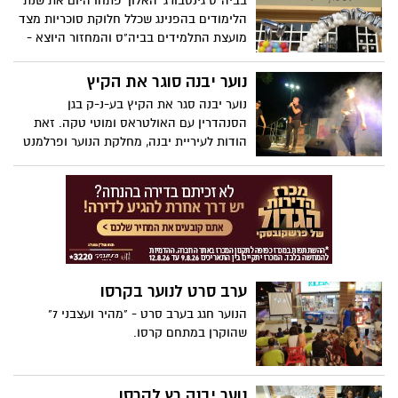
בביה"ס גינסבורג 'האלון' פתחו היום את שנת
הלימודים בהפנינג שכלל חלוקת סוכריות מצד
מועצת התלמידים בביה"ס והמחזור היוצא -
מחזור י"ז שעשה שמח לכלל התלמידים.
נוער יבנה סוגר את הקיץ
נוער יבנה סגר את הקיץ בע-נ-ק בגן
הסנהדרין עם האולטראס ומוטי טקה. זאת
הודות לעיריית יבנה, מחלקת הנוער ופרלמנט
הנוער.
ערב סרט לנוער בקרסו
הנוער חגג בערב סרט - "מהיר ועצבני 7"
שהוקרן במתחם קרסו.
נוער יבנה רץ לקרסו