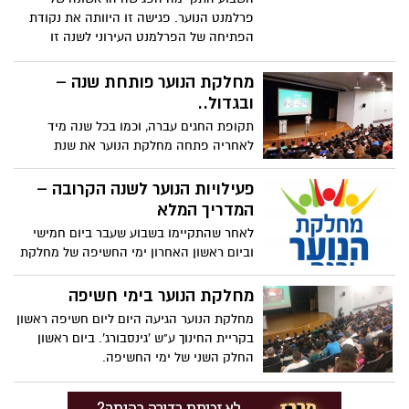
פרלמנט הנוער. פגישה זו היוותה את נקודת
הפתיחה של הפרלמנט העירוני לשנה זו
מחלקת הנוער פותחת שנה –
ובגדול..
תקופת החגים עברה, וכמו בכל שנה מיד
לאחריה פתחה מחלקת הנוער את שנת
הפעילות החדשה.
פעילויות הנוער לשנה הקרובה –
המדריך המלא
לאחר שהתקיימו בשבוע שעבר ביום חמישי
וביום ראשון האחרון ימי החשיפה של מחלקת
הנוער בקריית החינוך, זה הזמן לספר לכם על
כל מה שהנוער יכול לעשות במהלך השנה
מחלקת הנוער בימי חשיפה
מחלקת הנוער הגיעה היום ליום חשיפה ראשון
בקריית החינוך ע"ש 'גינסבורג'. ביום ראשון
החלק השני של ימי החשיפה.