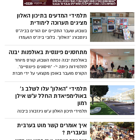
תלמידי המדעים בתיכון האלון
מציגים תערוכה לימודית
בשבוע שעבר התקיים יום הורים בביה"ס
גינסבורג "האלון". בלובי ביה"ס הועמדו
תערוכות שונות פרי יצירותיהם של תלמידי
ביה"ס. מנהלת ביה"ס, רחלי כץ- גריב, אמרה:
מתחסנים פיננסית באולפנות יבנה
"אנו רואים חשיבות רבה במפגשים החשובים
באולפנת יבנה נפתח השבוע קורס מיוחד
הללו בהם לוקחים חלק התלמיד, ההורה
לתלמידות כיתה י'- "חיסונים פיננסיים".
והמורה"
הקורס מועבר באופן מקצועי על ידי חברת
"חיסונים פיננסיים"
תלמידי "האלון" עלו לשלב ג'
באולימפיאדת החלל ע"ש אילן
רמון
תלמידי תיכון האלון ע"ש גינזבורג ביבנה
התבשרו השבוע על עלייתה של נבחרת ביה"ס
לשלב ג' המתקדם בחידון החלל ע"ש
איך אומרים קשר מוט בערבית
האסטרונאוט הישראלי, אילן רמון ז"ל
ובעברית ?