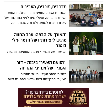
מדברים, זוכרים, מעבירים
השנה זו השנה החמישית בה מחלקת הנוער
העירונית קיימה מעגלי שיח לפני התחלתה של
עצרת הזכרון לשואה ולגבורה שהתקיימה
ברביעי האחרון בהיכל התרבות. במעגלים
השתתפו חניכי תנועות הנוער מכלל התנועות
"האורן" על הבמה: ערב מחווה
הפועלות בעיר.
מרגש ליצירותיו של הזמר עילי
בוטנר
הכישרון של תלמידי מגמת המוסיקה מתפרץ
על הבמה : בערב יום שני השבוע נערך בהיכל
התרבות ביבנה ערב הרכבים של תלמידי
"הנואם הצעיר" ביבנה - דור
מגמת המוסיקה בתיכון האורן במעמד ראש
העתיד של מנהיגי המדינה
העיר, צבי גוב-ארי ורעייתו דויה
תחרות הגמר העירונית של "הנואם
הצעיר" התקיימה ביום שלישי במתנ"ס נאות
שז"ר במעמד ראש העיר צבי גוב-ארי