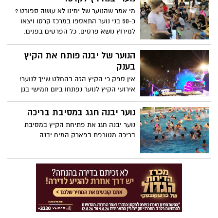
מי אמר שהנוער של ימינו לא עושה ספורט ?
כ-50 בני נוער התאספו במרכז קרסו ויצאו
למירוץ נושא פרסים. כל הפרטים בפנים.
הנוער של יבנה פותח את הקיץ
בענק
אין ספק כי הקיץ הזה בהחלט שייך לנוער!
אירועי הקיץ לנוער נפתחו ביום חמישי בגן
הסנהדרין בהופעה חיה של איתי לוי ושקד
קוממי והמשיכו ביום שני האחרון, בערב
נוער יבנה חגג במסיבת בריכה
כישרונות צעירים עם הופעת אורח של אביאור
נוער יבנה חגג את פתיחת הקיץ במסיבת
מלסה
בריכה מטורפת בפארק המים יבנה.