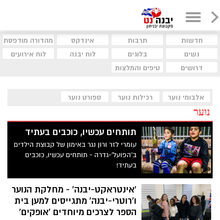
חדשות
תרבות
אינדקס
מהדורה מודפסת
נשים
בלוגים
לוח יבנה
לוח אירועים
דרושים
טיפים והמלצות
אלבומי נוער
רכילות נוער
ספורט נוער
נוער
תותחים עכשיו, כוכבים בעתיד
עומרי לזר ורון נגר באימון של קבוצת הילדים
ב'הפועל'-גדרה - תותחים עכשיו, כוכבים
בעתיד!
'אינטראקט-יבנה' - מחלקת הנוער
ו'רוטרי-יבנה' מתגייסים למען בית
הספר לצרכים מיוחדים 'אופקים'