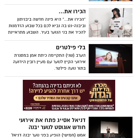
עדן זגרון הודות למחלקת הנוער ולפרלמנט
הנוער. אלבום התמונות המלא מחכה לכם
הכירו את...
כאן...
"הכירו את..." היא פינה חדשה ביבניתון
וביבנה-נט בה נביא לכם בכל שבוע הזדמנות
להכיר את בני הנוער בעיר. השבוע מתראיינת
בפינתנו מור סויסה שחודשים האחרונים
החלה להגשים את חלומה מגיל צעיר.
בלי פילטרים
הערב (שני) התקיימה כיתת אמן במסגרת
אירועי הקיץ לנוער עם מעיין רובין הידועה
בתור נועה פילטר.
דניאל אסייג פתח את אירועי
חודש אוגוסט לנוער יבנה
אמש (חמישי) הופיע בפני נוער יבנה דניאל