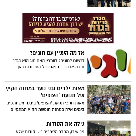
אז מה העניין עם חוגים?
לרשום לחוגים? לוותר? האם חוג הוא בגדר
חובה או בגדר הנאה? כל התשובות כאן
מאות ילדים ובני נוער במחנה הקיץ
של תנועת 'הצופים'
מאות חניכי תנועת 'הצופים' ביבנה משתתפים
בימים אלה במחנה חופשת הקיץ המתקיים
ביער לימונים הסמוך לעיר צפת | "ילדים
המעורבים בפעילות בתנועת נוער גדלים להיות
גילה את הסודות
אזרחים תורמים, פעילים ואכפתיים כלפי
ניר עידו, מחבר הספרים "יש סודות שלא
קהילתם", אמר ראש העיר, צבי גוב-ארי