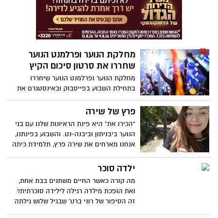
מחלקת הנוער ופרלמנט הנוער
שחררו את סרטון סיכום הקיץ
מחלקת הנוער ופרלמנט הנוער שיחררו
בתחילת השבוע בפייסבוק ובאינסטגרם את
סרטון סיכום הקיץ לשנה. צפו.
פרץ של שירה
"הכירו את" היא פינת הראיונות שלנו עם בני
הנוער ביבניתון וביבנה-נט. והשבוע בפינתנו,
אנחנו מארחים את שירה פרץ, תלמידת כיתה
ח' בקריית החינוך ע"ש 'גינסבורג'
ילדה סוכר
מה קורה כאשר החיים משתנים בבת אחת,
ואת הופכת מילדה רגילה לילידה סוכרתית?
זה הסיפור של רוני ברנר שבגיל שלוש גילתה
על כך