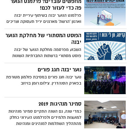
מחפשים עובדים? פרלמנט הנוער
פה כדי לעזור לכם!
פרלמנט הנוער יבנה בשיתוף עיריית יבנה
וארגון 'הרשת' מארגנים יריד תעסוקה וצריכים
אתכם, בעלי העסקים הקטנים בעיר, במציאת
משרות לבני נוער לחופש הגדול.
הפוסט המסתורי של מחלקת הנוער
יבנה
השבוע מפרסמה מחלקת הנוער של יבנה
פוסט מסתורי ברשתות החברתיות השונות
בהן היא פעילה. מה המשמעות שלו? מה
עומד מאחוריו? עדיין לא ידוע...
נוער יבנה חגג פורים
נוער יבנה חגג פורים במסיבת פולמון מטורפת
בפארק הסנהדרין. צילום:רומן בויזוב
סמינר מנהיגות 2019
כמדי שנה, גם השנה התקיים סמינר מנהיגות
למועצות תלמידים ולפרלמנט העירוני כחלק
מהתהליך השתלמות למנהיגים ומנהיגות