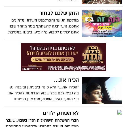
הזמן שלכם לבחור
מחלקת הנוער והפרלמנט העירוני מזמינים
אתכם, נוער יבנה להשתתף בסר מיוחד שבו
אתם יכולים לקבוע מי יופיעו ביבנה במסיבת
הפורים של 2019 ! מוכנים ? השעון כבר התחיל
לרוץ...
הכירו את...
"הכירו את..." היא פינה ביבניתון וביבנה-נט
בה נביא לכם בכל שבוע הזדמנות להכיר את
בני הנוער בעיר. השבוע מתראיין בפינתנו
ליאב בנאי.
לא משחק ילדים
חברי המשלחת הישראלית חזרו בשבוע שעבר
מאליפות העולם בספורט אלקטרוני התקיימה