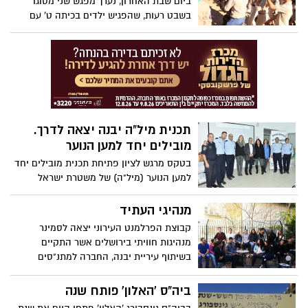
ביום שבת האחרון, נערך מפגש שני מסוגו
בשבט רעות, שהפגיש ילדים בכיתה ט' עם
ילדים ממגזרים שונים בישראל. המפגש הוא
חלק מתכנית "מעגלים", תכנית לדו קיום,
המפגישה ילדים מכיתה ט' עם מקבילים להם
במגזרים שונים בהתאחדות הצופים
תכנית מיל"ה יבנה יצאה לדרך.
מובילים יחד למען הנוער
בטקס מרגש לציון פתיחת תכנית מובילים יחד
למען הנוער (מיל"ה) של משטרת ישראל
שנערך בשבוע האחרון בתיכון האורן ביבנה
בשיתוף פעולה עם עיריית יבנה ותיכון האורן.
מנהיגי העתיד
מדובר בתכנית חברתית לאומית המיועדת ל-17
קבוצת הפרלמנט העירוני יצאה לסמינר
בני נוער בכיתות ח' אשר נועדה להעצים
מנהיגות חוויתי בירושלים אשר התקיים
אותם, לסייע להם להכיר את עבודת המשטרה
בשיתוף עיריית יבנה, החברה למתנ"סים
ולהשתלב בהצלחה בחברה
ומחלקת הנוער
ביה"ס 'האלון' פותח שנה