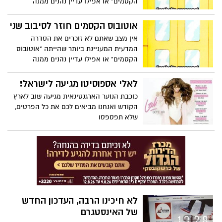
הקסמים" או אפילו עדיין נהנים ממנה
בשידורים מדי פעם בערוץ "לוגי". אז קבלו
הפתעה, היא חוזרת!
אוטובוס הקסמים חוזר לסיבוב שני
אין מצב שאתם לא זוכרים את הסדרה
המדעית המעניינת ביותר שהייתה "אוטובוס
הקסמים" או אפילו עדיין נהנים ממנה
בשידורים מדי פעם בערוץ "לוגי". אז קבלו
הפתעה, היא חוזרת!
לאלי אספוסיטו מגיעה לישראל!
כוכבת הנוער הארגנטינאית מגיעה שוב לארץ
הקודש ואנחנו מביאים לכם את כל הפרטים,
שלא תפספסו
לא חיכינו הרבה, העדכון החדש
של האינסטגרם