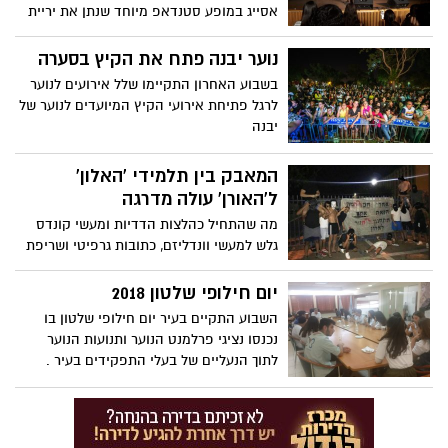
אסייג במופע סטנדאפ מיוחד שנתן את יריית
הפתיחה לאירועי חודש אוגוסט לנוער יבנה.
נוער יבנה פתח את הקיץ בסערה
בשבוע האחרון התקיימו שלל אירועים לנוער
לרגל פתיחת אירועי הקיץ המיועדים לנוער של
יבנה
המאבק בין תלמידי 'האלון'
ל'האורן' עולה מדרגה
מה שהתחיל כהלצות הדדיות ומעשי קונדס
גלש למעשי וונדליזם, כתובות גרפיטי ושריפת
רכוש
יום חילופי שלטון 2018
השבוע התקיים בעיר יום חילופי שלטון בו
נכנסו נציגי פרלמנט הנוער ותנועות הנוער
לתוך הנעליים של בעלי התפקידים בעיר .