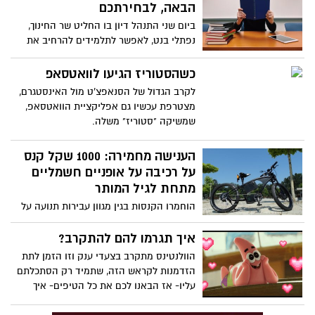
הבאה, לבחירתכם
ביום שני התנהל דיון בו החליט שר החינוך,
נפתלי בנט, לאפשר לתלמידים להרחיב את
כמות המקצועות המוגברים- אם ירצו, ולהיבחן
בכמה שירצו.
כשהסטוריז הגיעו לוואטסאפ
לקרב הגדול של הסנאפצ'ט מול האינסטגרם,
מצטרפת עכשיו גם אפליקציית הוואטסאפ,
שמשיקה "סטוריז" משלה.
הענישה מחמירה: 1000 שקל קנס
על רכיבה על אופניים חשמליים
מתחת לגיל המותר
הוחמרו הקנסות בגין מגוון עבירות תנועה על
מנת להלחם בתאונות הדרכים. נסיעה על
אופניים חשמליים מתחת לגיל 16 תעלה לכם
איך תגרמו להם להתקרב?
בקנס של 1000 שקלים
הוולנטינס מתקרב בצעדי ענק וזו הזמן לתת
הזדמנות לקראש הזה, שתמיד רק הסתכלתם
עליו- אז הבאנו לכם את כל הטיפים- איך
לגרום לו\ה להתקרב?