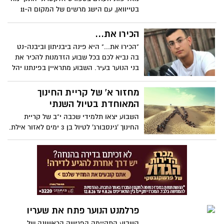
בטייוואן, עם הישג מרשים של המקום ה-11
מתוך 42 מדינות שהשתתפות בתחרות
היוקרתית. בין חברי הנבחרת גם רועי קמחי בן
הכירו את...
ה-18 מיבנה, שמספר על החוויה, האהבה
"הכירו את..." היא פינה ביבניתון וביבנה-נט
למשחקי המחשב והחשיבות בהכרת התחום
בה נביא לכם בכל שבוע הזדמנות להכיר את
על ידי המדינה כענף ספורט לכל דבר ועניין
בני הנוער בעיר. השבוע מתראיין בפינתנו יהל
גולן.
מחזור א' של קריית החינוך
המאוחדת בטיול השנתי
השבוע יצאו תלמידי שכבה י"ב של קריית
החינוך 'גינסבורג' לטיול בן 3 ימים לאזור אילת.
אומרים שתמונה אחת שווה אלף מילים, אז
כמה שווה הקליפ היפהפה הזה שהם יצרו?
פרלמנט הנוער פתח את שעריו
השבוע התקיימה הפגישה הראשונה של