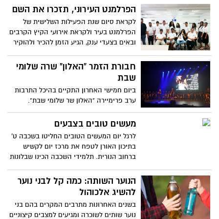
הפרלמנט העירוני, תזכרו את השם
לקראת סיום שנת הפעילות השלישית של
הפרלמנט בעיר ולקראת אירועי הקיץ הקרבים
ובאים בצעדי ענק, הגיע הזמן להכיר ולהוקיר
את עשייתם לאורך השנה החולפת
חבורת הזמר "האלון" שרה שלומי
שבת
ביום חמישי האחרון התקיים בהיכל התרבות
ערב פרימיירה "האלון שר שלומי שבת".
במסגרת ערב זה שרו התלמידים ממגוון שיריו
של הזמר. שבת עצמו לא הצליח להגיע אבל
מעשים טובים בצבעים
שלח ברכה מצולמת שהוקרנה באולם
לרגל יום המעשים הטובים החליטו בשכבה ט'
בתיכון האורן לטפח את מרכז יום לקשיש
ברחוב הנורית. תלמידי השכבה הכינו שבלונות
ותכננו את עבודתם. ביום ראשון יצאו נציגי
השכבה למרכז היום לקשיש מצוידים בצבעים,
הנוער השותה: כמה קל לבני נוער
מכשירי צביעה ובגדים מתאימים. קירות
להשיג אלכוהול
המקום נצבעו בצבעים מרהיבים ובציורים
בשנים האחרונות מתרבים המקרים בהם בני
צבעוניים. הפעילות גרמה לחיוכים והרחבת
נוער שותים לשוכרה ומגיעים למצבים קיצוניים
הלבבות. (צילום באדיבות עיריית יבנה)