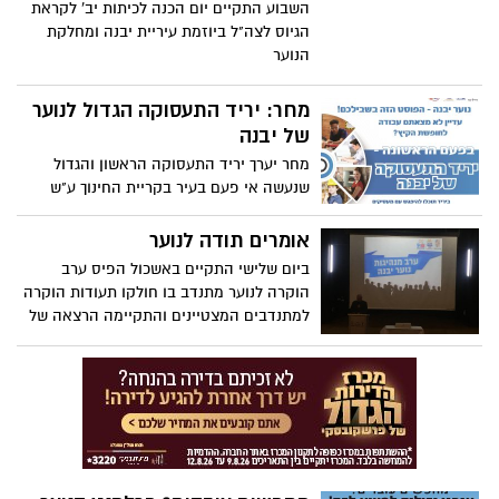
השבוע התקיים יום הכנה לכיתות יב' לקראת
הגיוס לצה"ל ביוזמת עיריית יבנה ומחלקת
הנוער
מחר: יריד התעסוקה הגדול לנוער
של יבנה
מחר יערך יריד התעסוקה הראשון והגדול
שנעשה אי פעם בעיר בקריית החינוך ע"ש
'גינסבורג', לבני הנוער של העיר שרוצים
למצוא עבודה. היריד מתקיים ביוזמת
אומרים תודה לנוער
הפרלמנט העירוני בשיתוף עיריית יבנה וארגון
ביום שלישי התקיים באשכול הפיס ערב
'הרשת'.
הוקרה לנוער מתנדב בו חולקו תעודות הוקרה
למתנדבים המצטיינים והתקיימה הרצאה של
דפני ליף, מובילת המחאה החברתית של שנת
2011.